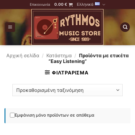
Skip
0.00
€
Ελληνικά
Επικοινωνία
to
content
Αρχική σελίδα
/
Κατάστημα
/
Προϊόντα με ετικέτα
“Easy Listening”
ΦΙΛΤΡΆΡΙΣΜΑ
Εμφάνιση μόνο προϊόντων σε απόθεμα