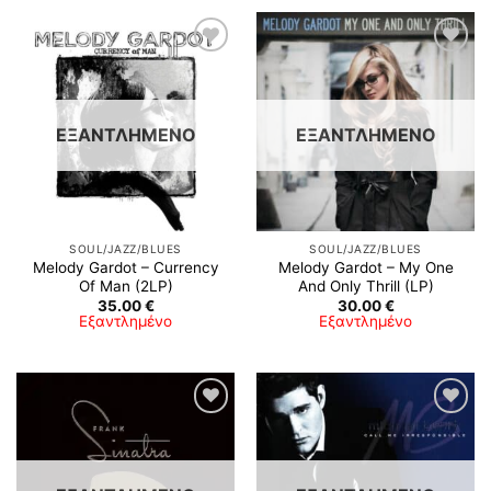
Προσθήκη
Προσθήκη
στη λίστα
στη λίστα
επιθυμιών
επιθυμιών
ΕΞΑΝΤΛΗΜΈΝΟ
ΕΞΑΝΤΛΗΜΈΝΟ
SOUL/JAZZ/BLUES
SOUL/JAZZ/BLUES
Melody Gardot – Currency
Melody Gardot – My One
Of Man (2LP)
And Only Thrill (LP)
35.00
€
30.00
€
Εξαντλημένο
Εξαντλημένο
Προσθήκη
Προσθήκη
στη λίστα
στη λίστα
επιθυμιών
επιθυμιών