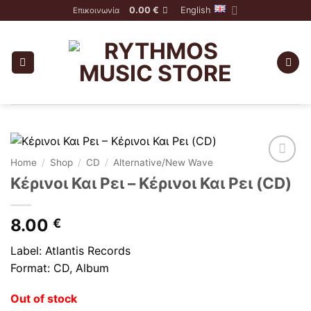
Skip
0.00
€
English
Επικοινωνία
to
content
Home
/
Shop
/
CD
/
Alternative/New Wave
Κέρινοι Και Ρει ‎– Κέρινοι Και Ρει (CD)
8.00
€
Label: Atlantis Records
Format: CD, Album
Out of stock