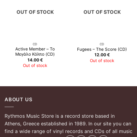
OUT OF STOCK
OUT OF STOCK
CD
CD
Active Member – Το
Fugees – The Score (CD)
Μεγάλο Κόλπο (CD)
12.00
€
14.00
€
Out of stock
Out of stock
ABOUT US
Rythmos Music Store is a record store based in
Athens, Greece established in 1989. In our site you can
find a wide range of vinyl records and CDs of all music