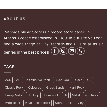
ABOUT US
Rythmos Music Store is a record store based in
Athens, Greece established in 1989. In our site you can
find a wide range of vinyl records and CDs of all music
genres in the best prices!
TAGS
2CD
2LP
Alternative Rock
Blues Rock
Cass
CD
Classic Rock
Coloured
Greek Bands
Hard Rock
Heavy Metal
Hip Hop
Indie Rock
LP
Metal
Pop Rock
Prog Rock
Psychedelic Rock
Stoner Rock
Vinyl