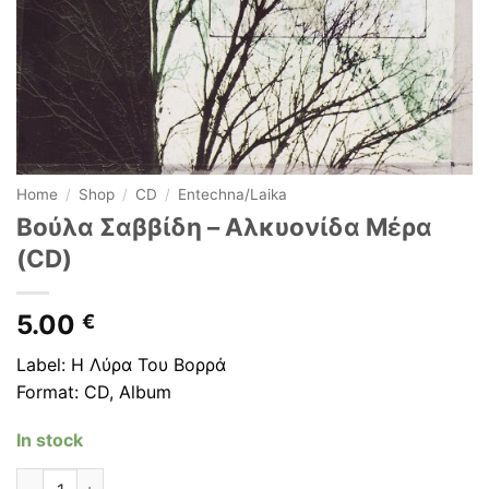
Home
/
Shop
/
CD
/
Entechna/Laika
Βούλα Σαββίδη ‎– Αλκυονίδα Μέρα
(CD)
5.00
€
Label: Η Λύρα Του Βορρά
Format: CD, Album
In stock
Βούλα Σαββίδη ‎– Αλκυονίδα Μέρα (CD) quantity