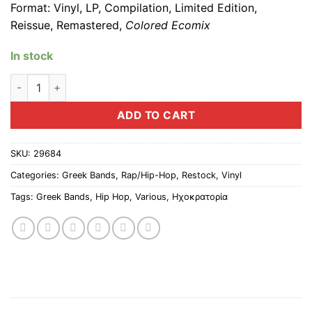
Format: Vinyl,
LP, Compilation, Limited Edition,
Reissue, Remastered
,
Colored Ecomix
In stock
Various – Η Ηχοκρατορία Παρουσιάζει: Μέρος Α (LP) quantity
ADD TO CART
SKU:
29684
Categories:
Greek Bands
,
Rap/Hip-Hop
,
Restock
,
Vinyl
Tags:
Greek Bands
,
Hip Hop
,
Various
,
Ηχοκρατορία