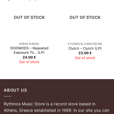
OUT OF STOCK
OUT OF STOCK
GREEK BANDS
STONER/SLUDGE/DOOM
1000MODS – Repeated
Clutch – Clutch (LP)
Exposure To… (LP)
23.00
€
24.00
€
Out of stock
Out of stock
ABOUT US
Rythmos Music Store is a record store based in
Athens, Greece established in 1989. In our site you can