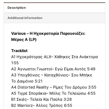
Description
Additional information
Various – Η Ηχοκρατορία Παρουσιάζει:
Μέρος Α (LP)
Tracklist
A1 Ηχοκράτορας ALX– Χάθηκες Στα Ανάκτορα
1:55
A2 Άγνωστοι Γνωστοί– Εγώ Είμαι Αυτός 5:49
A3 Υποχθόνιος – Καταχθόνιος– Σου Μπήκε
Το Δαιμόνιο 5:21
A4 Distorted Reality – Ρίμες Του Δρόμου 3:55
A5 Τιγρέ Σποράκια– Μόλις Το Τελειώσω 4:55
B1 Σκιές– Τελεία Και Παύλα 3:28
B2 Warriorz– Άλλος Τρόπος 6:55