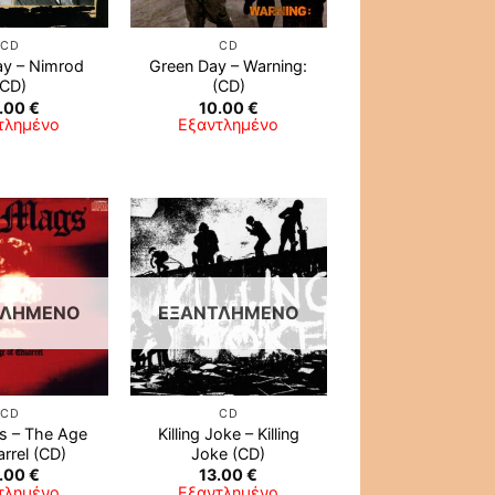
CD
CD
y ‎– Nimrod
Green Day ‎– Warning:
(CD)
(CD)
.00
€
10.00
€
τλημένο
Εξαντλημένο
ΤΛΗΜΈΝΟ
ΕΞΑΝΤΛΗΜΈΝΟ
CD
CD
s – The Age
Killing Joke – Killing
rrel (CD)
Joke (CD)
.00
€
13.00
€
τλημένο
Εξαντλημένο