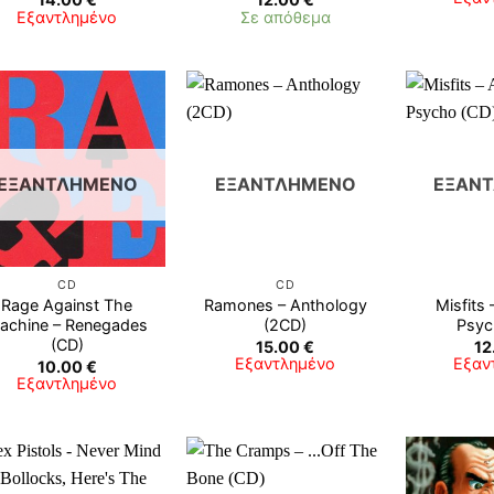
Εξαντλημένο
Σε απόθεμα
ΕΞΑΝΤΛΗΜΈΝΟ
ΕΞΑΝΤΛΗΜΈΝΟ
ΕΞΑΝ
CD
CD
Rage Against The
Ramones – Anthology
Misfits
achine ‎– Renegades
(2CD)
Psyc
(CD)
15.00
€
12
Εξαντλημένο
Εξαν
10.00
€
Εξαντλημένο