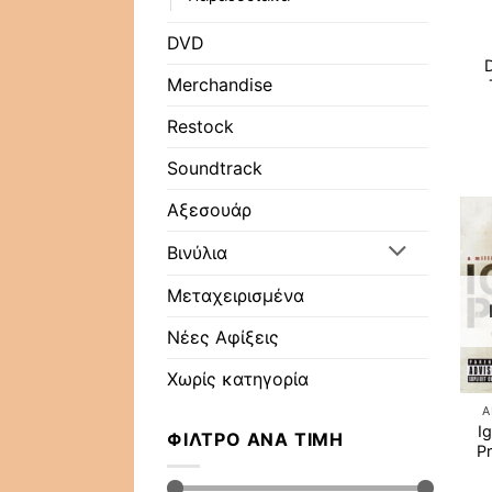
DVD
Merchandise
Restock
Soundtrack
Αξεσουάρ
Βινύλια
Μεταχειρισμένα
Νέες Αφίξεις
Χωρίς κατηγορία
A
Ig
ΦΊΛΤΡΟ ΑΝΆ ΤΙΜΉ
P