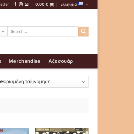
etter
0.00
€
Ελληνικά
Αναζήτηση
για:
α
Merchandise
Αξεσουάρ