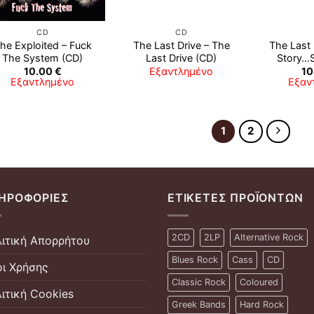
CD
CD
he Exploited ‎– Fuck
The Last Drive – The
The Last D
The System (CD)
Last Drive (CD)
Story…S
10.00
€
Εξαντλημένο
10
Εξαντλημένο
Εξαν
1
2
ΗΡΟΦΟΡΊΕΣ
ΕΤΙΚΈΤΕΣ ΠΡΟΪΌΝΤΩΝ
2CD
2LP
Alternative Rock
ιτική Απορρήτου
Blues Rock
Cass
CD
ι Χρήσης
Classic Rock
Coloured
ιτική Cookies
Greek Bands
Hard Rock