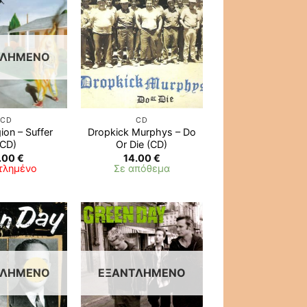
ΤΛΗΜΈΝΟ
CD
CD
ion – Suffer
Dropkick Murphys ‎– Do
(CD)
Or Die (CD)
.00
€
14.00
€
τλημένο
Σε απόθεμα
ΤΛΗΜΈΝΟ
ΕΞΑΝΤΛΗΜΈΝΟ