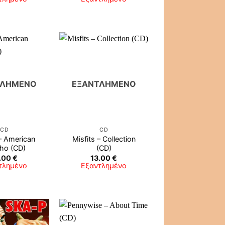
ΤΛΗΜΈΝΟ
ΕΞΑΝΤΛΗΜΈΝΟ
CD
CD
 – American
Misfits – Collection
ho (CD)
(CD)
.00
€
13.00
€
τλημένο
Εξαντλημένο