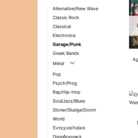
Alternative/New Wave
Classic Rock
Classical
Electronica
Garage/Punk
Greek Bands
Ag
Metal
Pop
Psych/Prog
Rap/Hip-Hop
Soul/Jazz/Blues
Stoner/Sludge/Doom
World
Έντεχνα/Λαϊκά
Παραδοσιακά