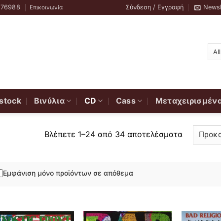
776988
Σύνδεση / Εγγραφή
Newsl
Επικοινωνία
stock
Βινύλια
CD
Cass
Μεταχειρισμέν
Βλέπετε 1–24 από 34 αποτελέσματα
Εμφάνιση μόνο προϊόντων σε απόθεμα