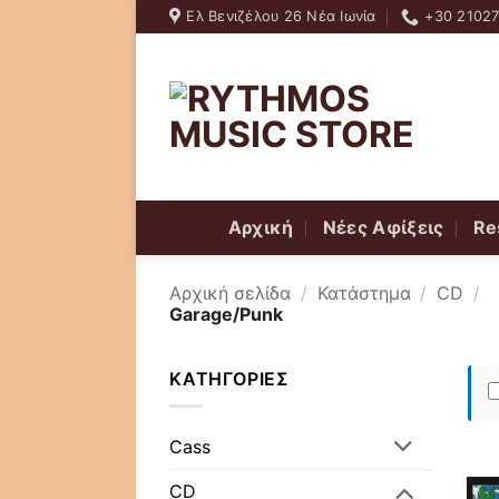
Skip
Ελ Βενιζέλου 26 Νέα Ιωνία
+30 2102
to
content
Αρχική
Νέες Αφίξεις
Re
Αρχική σελίδα
/
Κατάστημα
/
CD
/
Garage/Punk
ΚΑΤΗΓΟΡΊΕΣ
Cass
CD