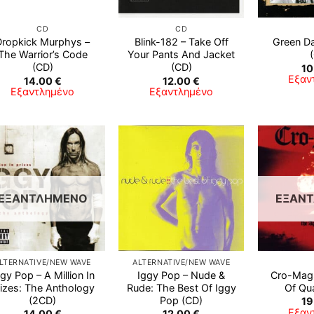
CD
CD
Dropkick Murphys ‎–
Blink-182 – Take Off
Green Da
The Warrior’s Code
Your Pants And Jacket
(CD)
(CD)
10
Εξαν
14.00
€
12.00
€
Εξαντλημένο
Εξαντλημένο
ΕΞΑΝΤΛΗΜΈΝΟ
ΕΞΑΝ
LTERNATIVE/NEW WAVE
ALTERNATIVE/NEW WAVE
gy Pop ‎– A Million In
Iggy Pop – Nude &
Cro-Mag
rizes: The Anthology
Rude: The Best Of Iggy
Of Qua
(2CD)
Pop (CD)
19
Εξαν
14.00
€
12.00
€