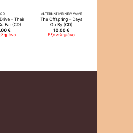
CD
ALTERNATIVE/NEW WAVE
rive ‎– Their
The Offspring ‎– Days
o Far (CD)
Go By (CD)
.00
€
10.00
€
τλημένο
Εξαντλημένο