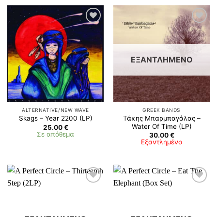
ΕΞΑΝΤΛΗΜΈΝΟ
ALTERNATIVE/NEW WAVE
GREEK BANDS
Τάκης Μπαρμπαγάλας ‎–
Skags – Year 2200 (LP)
Water Of Time (LP)
25.00
€
Σε απόθεμα
30.00
€
Εξαντλημένο