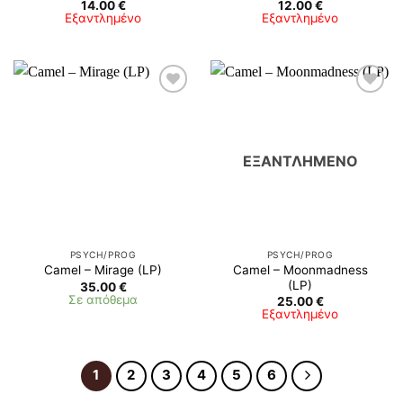
14.00
€
12.00
€
Εξαντλημένο
Εξαντλημένο
ΕΞΑΝΤΛΗΜΈΝΟ
PSYCH/PROG
PSYCH/PROG
Camel – Moonmadness
Camel – Mirage (LP)
(LP)
35.00
€
Σε απόθεμα
25.00
€
Εξαντλημένο
1
2
3
4
5
6