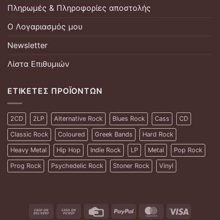
Πληρωμές & Πληροφορίες αποστολής
Ο Λογαριασμός μου
Newsletter
Λίστα Επιθυμιών
ΕΤΙΚΈΤΕΣ ΠΡΟΪΌΝΤΩΝ
2CD
2LP
Alternative Rock
Blues Rock
Cass
CD
Classic Rock
Coloured
Greek Bands
Hard Rock
Heavy Metal
Hip Hop
Indie Rock
LP
Metal
Pop Rock
Prog Rock
Psychedelic Rock
Stoner Rock
Vinyl
Cash
Cash
Credit
PayPal
MasterCard
Visa