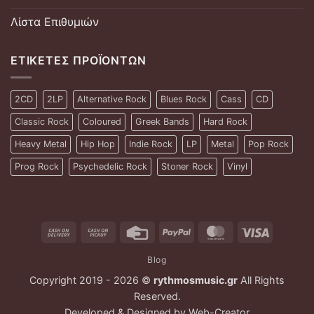
Λίστα Επιθυμιών
ΕΤΙΚΈΤΕΣ ΠΡΟΪΌΝΤΩΝ
2CD
2LP
Alternative Rock
Blues Rock
Cass
CD
Classic Rock
Coloured
Greek Bands
Hard Rock
Heavy Metal
Hip Hop
Indie Rock
LP
Metal
Pop Rock
Prog Rock
Psychedelic Rock
Stoner Rock
Vinyl
Cash
Cash
Credit
PayPal
MasterCard
Visa
On
on
Card
Blog
Delivery
Pickup
Copyright 2019 - 2026 ©
rythmosmusic.gr
All Rights
Reserved.
Developed & Designed by
Web-Creator