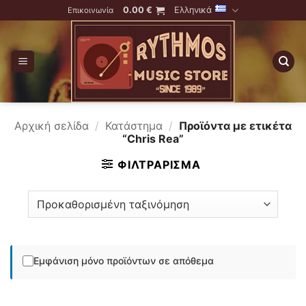
Skip
0.00
€
Ελληνικά
Επικοινωνία
to
content
Αρχική σελίδα
/
Κατάστημα
/
Προϊόντα με ετικέτα
“Chris Rea”
ΦΙΛΤΡΆΡΙΣΜΑ
Εμφάνιση μόνο προϊόντων σε απόθεμα