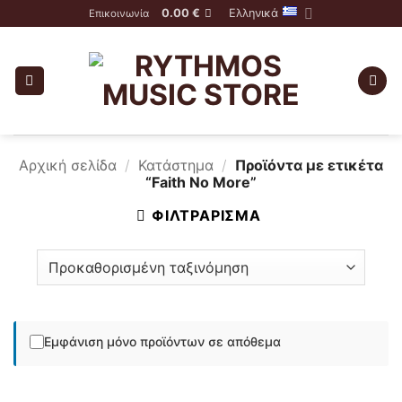
Skip
0.00
€
Ελληνικά
Επικοινωνία
to
content
Αρχική σελίδα
/
Κατάστημα
/
Προϊόντα με ετικέτα
“Faith No More”
ΦΙΛΤΡΆΡΙΣΜΑ
Εμφάνιση μόνο προϊόντων σε απόθεμα