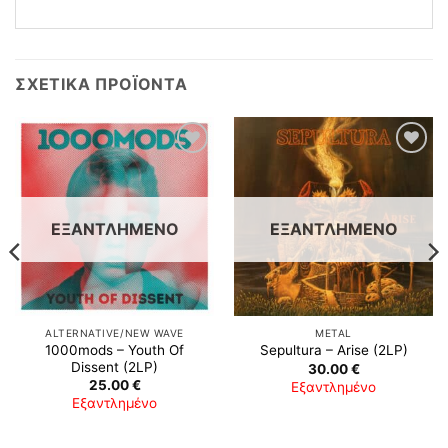
ΣΧΕΤΙΚΆ ΠΡΟΪΌΝΤΑ
Προσθήκη
Προσθήκη
στη λίστα
στη λίστα
επιθυμιών
επιθυμιών
ΕΞΑΝΤΛΗΜΈΝΟ
ΕΞΑΝΤΛΗΜΈΝΟ
ALTERNATIVE/NEW WAVE
METAL
1000mods ‎– Youth Of
Sepultura ‎– Arise (2LP)
Dissent (2LP)
30.00
€
25.00
€
Εξαντλημένο
Εξαντλημένο