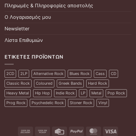
Πληρωμές & Πληροφορίες αποστολής
Ο Λογαριασμός μου
Newsletter
Λίστα Επιθυμιών
ΕΤΙΚΈΤΕΣ ΠΡΟΪΌΝΤΩΝ
2CD
2LP
Alternative Rock
Blues Rock
Cass
CD
Classic Rock
Coloured
Greek Bands
Hard Rock
Heavy Metal
Hip Hop
Indie Rock
LP
Metal
Pop Rock
Prog Rock
Psychedelic Rock
Stoner Rock
Vinyl
Cash
Cash
Credit
PayPal
MasterCard
Visa