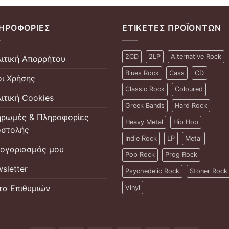
ΗΡΟΦΟΡΊΕΣ
ΕΤΙΚΈΤΕΣ ΠΡΟΪΌΝΤΩΝ
2CD
2LP
Alternative Rock
ιτική Απορρήτου
Blues Rock
Cass
CD
ι Χρήσης
Classic Rock
Coloured
ιτική Cookies
Greek Bands
Hard Rock
ρωμές & Πληροφορίες
Heavy Metal
Hip Hop
στολής
Indie Rock
LP
Metal
ογαριασμός μου
Pop Rock
Prog Rock
sletter
Psychedelic Rock
Stoner Rock
τα Επιθυμιών
Vinyl