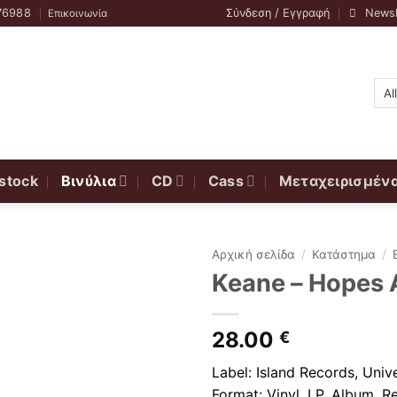
76988
Σύνδεση / Εγγραφή
Newsl
Επικοινωνία
stock
Βινύλια
CD
Cass
Μεταχειρισμέν
Αρχική σελίδα
/
Κατάστημα
/
Keane – Hopes 
28.00
€
Label: Island Records, Uni
Format: Vinyl, LP, Album, R