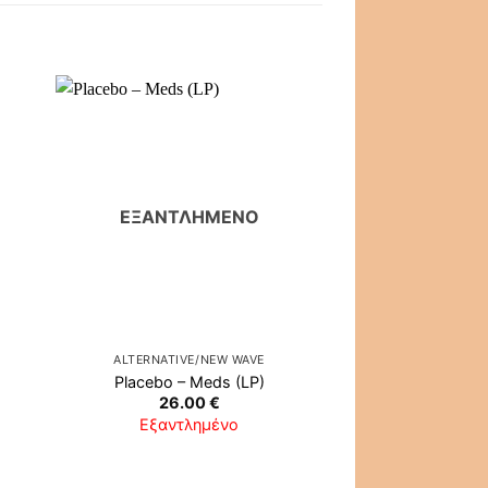
ΕΞΑΝΤΛΗΜΈΝΟ
ΕΞΑΝΤΛ
ALTERNATIVE/NEW WAVE
ALTERNATIVE
Placebo ‎– Meds (LP)
Foals ‎– Total Li
26.00
€
22.0
Εξαντλημένο
Εξαντλ