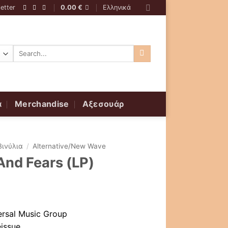
etter
0.00
€
Ελληνικά
Αναζήτηση
για:
α
Merchandise
Αξεσουάρ
Βινύλια
/
Alternative/New Wave
And Fears (LP)
versal Music Group
eissue