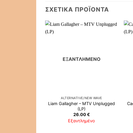
ΣΧΕΤΙΚΆ ΠΡΟΪΌΝΤΑ
ΕΞΑΝΤΛΗΜΈΝΟ
ALTERNATIVE/NEW WAVE
Liam Gallagher ‎– MTV Unplugged
Ca
(LP)
26.00
€
Εξαντλημένο