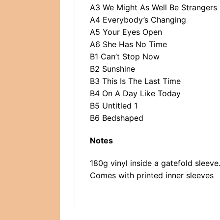
A3 We Might As Well Be Strangers
A4 Everybody’s Changing
A5 Your Eyes Open
A6 She Has No Time
B1 Can’t Stop Now
B2 Sunshine
B3 This Is The Last Time
B4 On A Day Like Today
B5 Untitled 1
B6 Bedshaped
Notes
180g vinyl inside a gatefold sleeve
Comes with printed inner sleeves