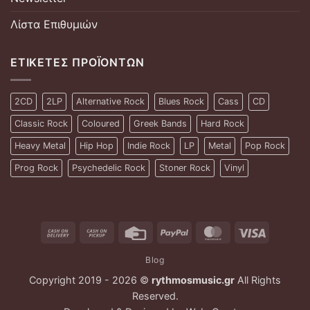
Λίστα Επιθυμιών
ΕΤΙΚΈΤΕΣ ΠΡΟΪΌΝΤΩΝ
2CD
2LP
Alternative Rock
Blues Rock
Cass
CD
Classic Rock
Coloured
Greek Bands
Hard Rock
Heavy Metal
Hip Hop
Indie Rock
LP
Metal
Pop Rock
Prog Rock
Psychedelic Rock
Stoner Rock
Vinyl
Cash
Cash
Credit
PayPal
MasterCard
Visa
On
on
Card
Blog
Delivery
Pickup
Copyright 2019 - 2026 ©
rythmosmusic.gr
All Rights
Reserved.