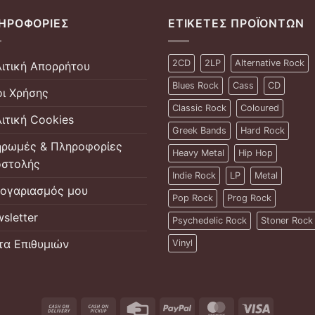
ΗΡΟΦΟΡΊΕΣ
ΕΤΙΚΈΤΕΣ ΠΡΟΪΌΝΤΩΝ
2CD
2LP
Alternative Rock
ιτική Απορρήτου
Blues Rock
Cass
CD
ι Χρήσης
Classic Rock
Coloured
ιτική Cookies
Greek Bands
Hard Rock
ρωμές & Πληροφορίες
Heavy Metal
Hip Hop
στολής
Indie Rock
LP
Metal
ογαριασμός μου
Pop Rock
Prog Rock
sletter
Psychedelic Rock
Stoner Rock
τα Επιθυμιών
Vinyl
Cash
Cash
Credit
PayPal
MasterCard
Visa