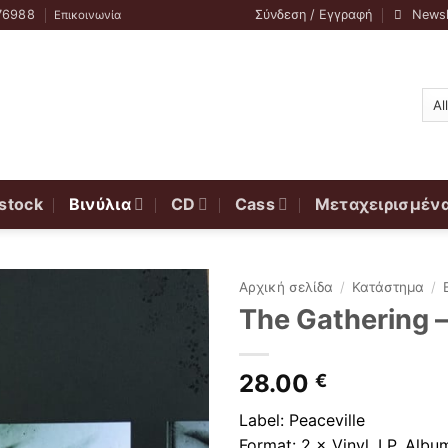
76988
Σύνδεση / Εγγραφή
Newsl
Επικοινωνία
stock
Βινύλια
CD
Cass
Μεταχειρισμέν
Αρχική σελίδα
/
Κατάστημα
/
The Gathering –
28.00
€
Label: Peaceville
Format: 2 × Vinyl, LP, Albu