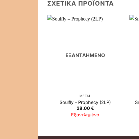
ΣΧΕΤΙΚΆ ΠΡΟΪΌΝΤΑ
ΕΞΑΝΤΛΗΜΈΝΟ
METAL
Soulfly ‎– Prophecy (2LP)
S
28.00
€
Εξαντλημένο