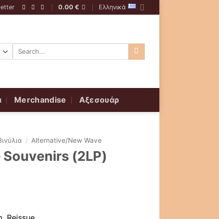
etter
0.00
€
Ελληνικά
Αναζήτηση
για:
α
Merchandise
Αξεσουάρ
Βινύλια
/
Alternative/New Wave
 Souvenirs (2LP)
m, Reissue