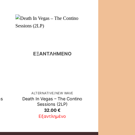
ΕΞΑΝΤΛΗΜΈΝΟ
ΕΞΑΝΤΛ
ALTERNATIVE/NEW WAVE
PSYCH/
ms
Death In Vegas ‎– The Contino
Electric Moon 
Sessions (2LP)
Lunatics Rev
32.00
€
34.0
Εξαντλημένο
Εξαντλ