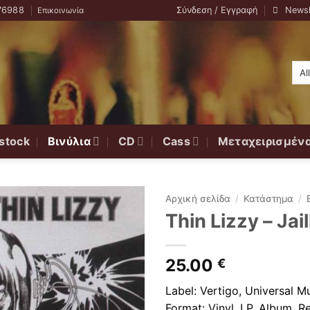
76988
Σύνδεση / Εγγραφή
Newsl
Επικοινωνία
stock
Βινύλια
CD
Cass
Μεταχειρισμέν
Αρχική σελίδα
/
Κατάστημα
/
Thin Lizzy ‎– Jai
25.00
€
Label: Vertigo, Universal M
Format: Vinyl, LP, Album, R