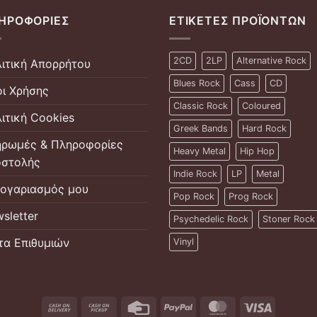
ΗΡΟΦΟΡΊΕΣ
ΕΤΙΚΈΤΕΣ ΠΡΟΪΌΝΤΩΝ
2CD
2LP
Alternative Rock
ιτική Απορρήτου
Blues Rock
Cass
CD
ι Χρήσης
Classic Rock
Coloured
ιτική Cookies
Greek Bands
Hard Rock
ρωμές & Πληροφορίες
Heavy Metal
Hip Hop
στολής
Indie Rock
LP
Metal
ογαριασμός μου
Pop Rock
Prog Rock
sletter
Psychedelic Rock
Stoner Rock
τα Επιθυμιών
Vinyl
Cash
Cash
Credit
PayPal
MasterCard
Visa