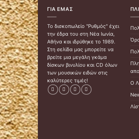
ΓΙΑ ΕΜΆΣ
ΠΛ
Το δισκοπωλείο "Ρυθμός" έχει
Πολ
την έδρα του στη Νέα Ιωνία,
Όρο
Αθήνα και ιδρύθηκε το 1989.
Στη σελίδα μας μπορείτε να
Πολ
βρείτε μια μεγάλη γκάμα
Πλη
δίσκων βινυλίου και CD όλων
απο
των μουσικών ειδών στις
καλύτερες τιμές!
Ο Λ
New
Λίσ