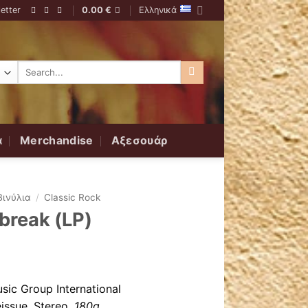
etter
0.00
€
Ελληνικά
Αναζήτηση
για:
α
Merchandise
Αξεσουάρ
Βινύλια
/
Classic Rock
lbreak (LP)
usic Group International
eissue, Stereo,
180g