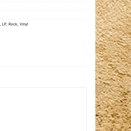
,
LP
,
Rock
,
Vinyl