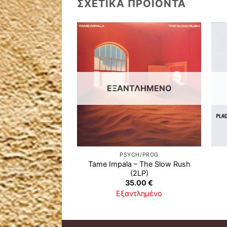
ΣΧΕΤΙΚΆ ΠΡΟΪΌΝΤΑ
ΕΞΑΝΤΛΗΜΈΝΟ
GE/PUNK
PSYCH/PROG
Tame Impala ‎– The Slow Rush
erican Idiot (2LP)
(2LP)
.00
€
35.00
€
απόθεμα
Εξαντλημένο