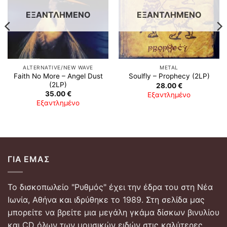
ΕΞΑΝΤΛΗΜΈΝΟ
ΕΞΑΝΤΛΗΜΈΝΟ
ALTERNATIVE/NEW WAVE
METAL
Faith No More ‎– Angel Dust
Soulfly ‎– Prophecy (2LP)
(2LP)
28.00
€
35.00
€
Εξαντλημένο
Εξαντλημένο
ΓΙΑ ΕΜΆΣ
Το δισκοπωλείο "Ρυθμός" έχει την έδρα του στη Νέα
Ιωνία, Αθήνα και ιδρύθηκε το 1989. Στη σελίδα μας
μπορείτε να βρείτε μια μεγάλη γκάμα δίσκων βινυλίου
και CD όλων των μουσικών ειδών στις καλύτερες