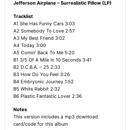
Jefferson Airplane ‎– Surrealistic Pillow (LP)
Tracklist
A1 She Has Funny Cars 3:03
A2 Somebody To Love 2:57
A3 My Best Friend 3:02
A4 Today 3:00
A5 Comin’ Back To Me 5:20
B1 3/5 Of A Mile In 10 Seconds 3:41
B2 D.C.B.A. – 25 2:33
B3 How Do You Feel 3:26
B4 Embryonic Journey 1:52
B5 White Rabbit 2:32
B6 Plastic Fantastic Lover 2:36
Notes
This version includes a mp3 download
card/code for this album