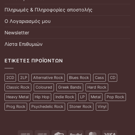
Πληρωμές & Πληροφορίες αποστολής
Ο Λογαριασμός μου
Newsletter
Λίστα Επιθυμιών
ΕΤΙΚΈΤΕΣ ΠΡΟΪΌΝΤΩΝ
2CD
2LP
Alternative Rock
Blues Rock
Cass
CD
Classic Rock
Coloured
Greek Bands
Hard Rock
Heavy Metal
Hip Hop
Indie Rock
LP
Metal
Pop Rock
Prog Rock
Psychedelic Rock
Stoner Rock
Vinyl
Cash
Cash
Credit
PayPal
MasterCard
Visa