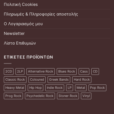
Πολιτική Cookies
Πληρωμές & Πληροφορίες αποστολής
Ο Λογαριασμός μου
Newsletter
Λίστα Επιθυμιών
ΕΤΙΚΈΤΕΣ ΠΡΟΪΌΝΤΩΝ
2CD
2LP
Alternative Rock
Blues Rock
Cass
CD
Classic Rock
Coloured
Greek Bands
Hard Rock
Heavy Metal
Hip Hop
Indie Rock
LP
Metal
Pop Rock
Prog Rock
Psychedelic Rock
Stoner Rock
Vinyl