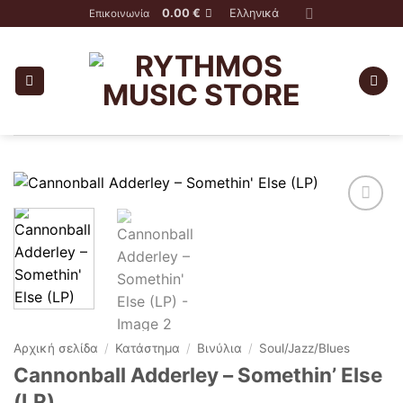
Skip
0.00
€
Ελληνικά
Επικοινωνία
to
content
Αρχική σελίδα
/
Κατάστημα
/
Βινύλια
/
Soul/Jazz/Blues
Cannonball Adderley – Somethin’ Else
(LP)