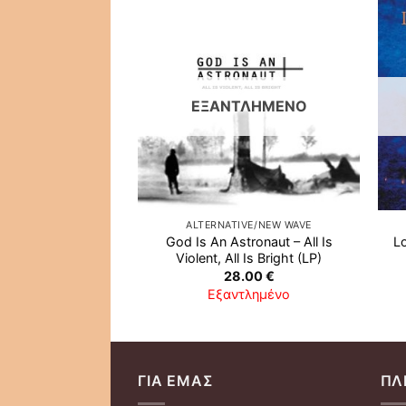
Προσθήκη
Προσθήκη
στη λίστα
στη λίστα
επιθυμιών
επιθυμιών
ΤΛΗΜΈΝΟ
ΕΞΑΝΤΛΗΜΈΝΟ
IVE/NEW WAVE
ALTERNATIVE/NEW WAVE
God Is An Astronaut ‎– All Is
Lo
– Rid Of Me (LP)
Violent, All Is Bright (LP)
7.00
€
28.00
€
τλημένο
Εξαντλημένο
ΓΙΑ ΕΜΆΣ
ΠΛ