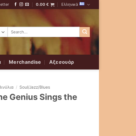
etter
0.00
€
Ελληνικά
Αναζήτηση
για:
α
Merchandise
Αξεσουάρ
Βινύλια
/
Soul/Jazz/Blues
The Genius Sings the