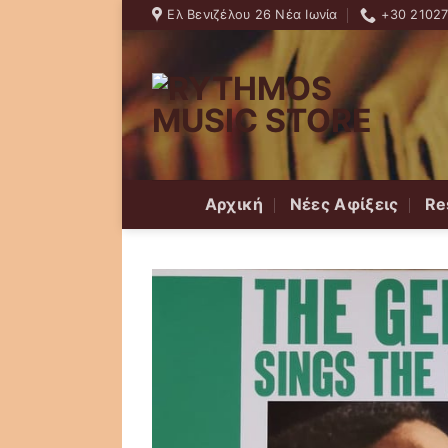
Skip
Ελ Βενιζέλου 26 Νέα Ιωνία
+30 2102
to
content
Αρχική
Νέες Αφίξεις
Re