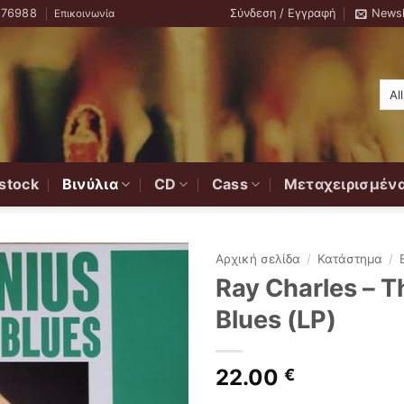
776988
Σύνδεση / Εγγραφή
Newsl
Επικοινωνία
stock
Βινύλια
CD
Cass
Μεταχειρισμέν
Αρχική σελίδα
/
Κατάστημα
/
Ray Charles ‎– 
Προσθήκη
Blues (LP)
στη λίστα
επιθυμιών
22.00
€