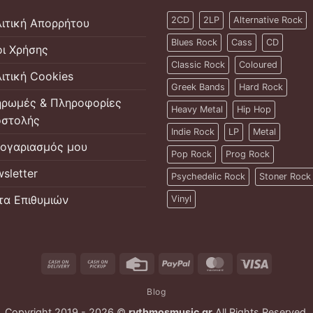
2CD
2LP
Alternative Rock
ιτική Απορρήτου
Blues Rock
Cass
CD
ι Χρήσης
Classic Rock
Coloured
ιτική Cookies
Greek Bands
Hard Rock
ρωμές & Πληροφορίες
Heavy Metal
Hip Hop
στολής
Indie Rock
LP
Metal
ογαριασμός μου
Pop Rock
Prog Rock
sletter
Psychedelic Rock
Stoner Rock
τα Επιθυμιών
Vinyl
Cash
Cash
Credit
PayPal
MasterCard
Visa
On
on
Card
Blog
Delivery
Pickup
Copyright 2019 - 2026 ©
rythmosmusic.gr
All Rights Reserved.