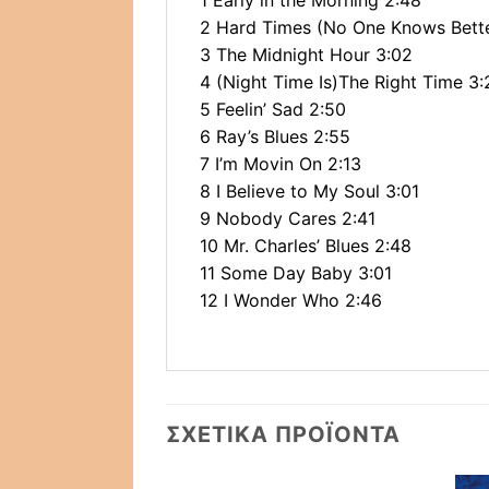
1 Early in the Morning 2:48
2 Hard Times (No One Knows Bette
3 The Midnight Hour 3:02
4 (Night Time Is)The Right Time 3:
5 Feelin’ Sad 2:50
6 Ray’s Blues 2:55
7 I’m Movin On 2:13
8 I Believe to My Soul 3:01
9 Nobody Cares 2:41
10 Mr. Charles’ Blues 2:48
11 Some Day Baby 3:01
12 I Wonder Who 2:46
ΣΧΕΤΙΚΆ ΠΡΟΪΌΝΤΑ