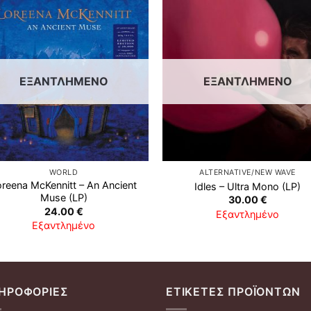
Προσθήκη
Προσθ
στη λίστα
στη λί
επιθυμιών
επιθυμ
ΕΞΑΝΤΛΗΜΈΝΟ
ΕΞΑΝΤΛΗΜΈΝΟ
WORLD
ALTERNATIVE/NEW WAVE
reena McKennitt ‎– An Ancient
Idles ‎– Ultra Mono (LP)
Muse (LP)
30.00
€
24.00
€
Εξαντλημένο
Εξαντλημένο
ΗΡΟΦΟΡΊΕΣ
ΕΤΙΚΈΤΕΣ ΠΡΟΪΌΝΤΩΝ