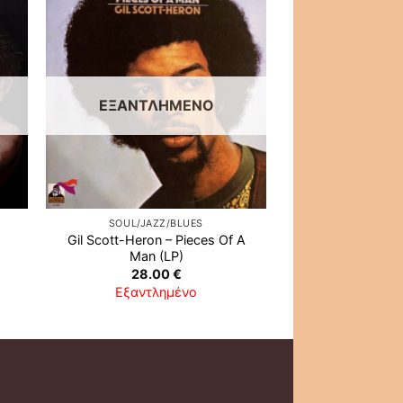
ήκη
Προσθήκη
στα
στη λίστα
ιών
επιθυμιών
ΕΞΑΝΤΛΗΜΈΝΟ
SOUL/JAZZ/BLUES
Gil Scott-Heron ‎– Pieces Of A
Man (LP)
28.00
€
Εξαντλημένο