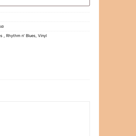
ια
s ‎
,
Rhythm n' Blues
,
Vinyl