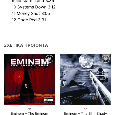
9 No Man’s Land 3:39
10 Systems Down 3:12
11 Money Shot 3:05
12 Code Red 3:31
ΣΧΕΤΙΚΆ ΠΡΟΪΌΝΤΑ
CD
CD
Eminem ‎– The Eminem
Eminem ‎– The Slim Shady