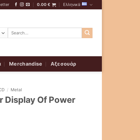
etter
0.00
€
Ελληνικά
Αναζήτηση
για:
α
Merchandise
Αξεσουάρ
CD
/
Metal
ar Display Of Power