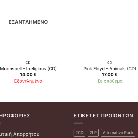
ΕΞΑΝΤΛΗΜΈΝΟ
CD
CD
Moonspell ‎– Irreligious (CD)
Pink Floyd ‎– Animals (CD)
14.00
€
17.00
€
Εξαντλημένο
Σε απόθεμα
ΗΡΟΦΟΡΊΕΣ
ΕΤΙΚΈΤΕΣ ΠΡΟΪΌΝΤΩΝ
2CD
2LP
Alternative Rock
ιτική Απορρήτου