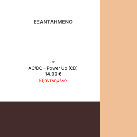
ΕΞΑΝΤΛΗΜΈΝΟ
ΕΞΑΝΤΛ
CD
CD
Rainbow ‎– Ritch
AC/DC ‎– Power Up (CD)
Rainbow
14.00
€
13.0
Εξαντλημένο
Εξαντλ