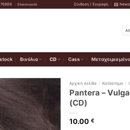
776988
Σύνδεση / Εγγραφή
Newsl
Επικοινωνία
stock
Βινύλια
CD
Cass
Μεταχειρισμέν
Αρχική σελίδα
/
Κατάστημα
/
Pantera ‎– Vulg
(CD)
10.00
€