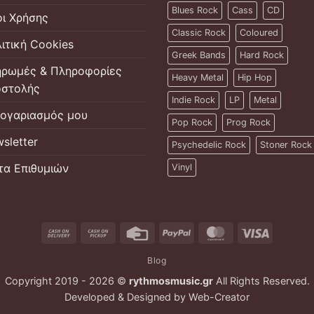
Blues Rock
Cass
CD
ι Χρήσης
Classic Rock
Coloured
ιτική Cookies
Greek Bands
Hard Rock
ρωμές & Πληροφορίες
Heavy Metal
Hip Hop
στολής
Indie Rock
LP
Metal
ογαριασμός μου
Pop Rock
Prog Rock
sletter
Psychedelic Rock
Stoner Rock
τα Επιθυμιών
Vinyl
Cash
Cash
Credit
PayPal
MasterCard
Visa
On
on
Card
Blog
Delivery
Pickup
Copyright 2019 - 2026 ©
rythmosmusic.gr
All Rights Reserved.
Developed & Designed by
Web-Creator