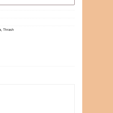
a
,
Thrash