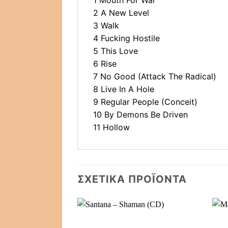
1 Mouth For War
2 A New Level
3 Walk
4 Fucking Hostile
5 This Love
6 Rise
7 No Good (Attack The Radical)
8 Live In A Hole
9 Regular People (Conceit)
10 By Demons Be Driven
11 Hollow
ΣΧΕΤΙΚΆ ΠΡΟΪΌΝΤΑ