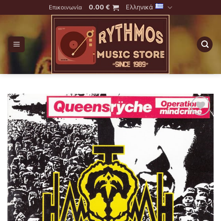
Skip
0.00
€
Ελληνικά
Επικοινωνία
to
content
Προσθήκη
στη λίστα
επιθυμιών