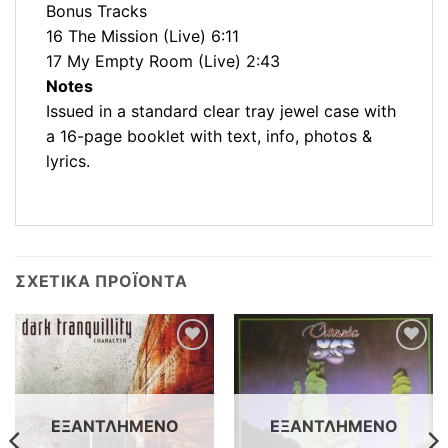
Bonus Tracks
16 The Mission (Live) 6:11
17 My Empty Room (Live) 2:43
Notes
Issued in a standard clear tray jewel case with
a 16-page booklet with text, info, photos &
lyrics.
ΣΧΕΤΙΚΆ ΠΡΟΪΌΝΤΑ
Προσθήκη
Προσθήκη
στη λίστα
στη λίστα
επιθυμιών
επιθυμιών
ΕΞΑΝΤΛΗΜΈΝΟ
ΕΞΑΝΤΛΗΜΈΝΟ