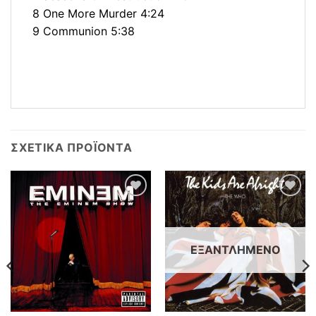
8 One More Murder 4:24
9 Communion 5:38
ΣΧΕΤΙΚΆ ΠΡΟΪΌΝΤΑ
Προσθήκη
Προσθήκη
στη λίστα
στη λίστα
επιθυμιών
επιθυμιών
ΕΞΑΝΤΛΗΜΈΝΟ