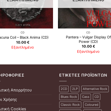
CD
CD
Pantera ‎– Vulgar Display Of
acuna Coil ‎– Black Anima (CD)
Power (CD)
10.00
€
10.00
€
Εξαντλημένο
Εξαντλημένο
ΗΡΟΦΟΡΊΕΣ
ΕΤΙΚΈΤΕΣ ΠΡΟΪΌΝΤΩΝ
2CD
2LP
Alternative Rock
ιτική Απορρήτου
Blues Rock
Cass
CD
ι Χρήσης
Classic Rock
Coloured
ιτική Cookies