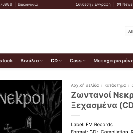
776988
Σύνδεση / Εγγραφή
Newsl
Επικοινωνία
stock
Βινύλια
CD
Cass
Μεταχειρισμέν
Αρχική σελίδα
/
Κατάστημα
/
Ζωντανοί Νεκρ
Ξεχασμένα (CD
Label: FM Records
Format: CDr, Compilation, 