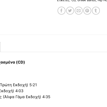
Ετικέτες:
CD
,
Greek Bands
,
Hip H
χασμένα (CD)
(Πρώτη Εκδοχή) 5:21
Εκδοχή) 4:03
ς (Άλφα Γάμα Εκδοχή) 4:35