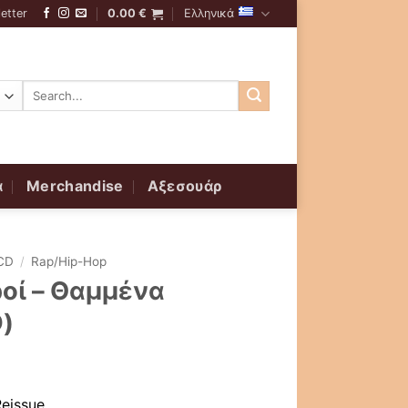
etter
0.00
€
Ελληνικά
Αναζήτηση
για:
α
Merchandise
Αξεσουάρ
CD
/
Rap/Hip-Hop
οί ‎– Θαμμένα
)
Reissue