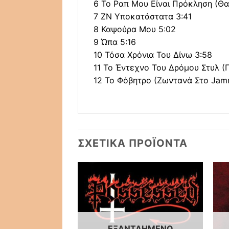
6 Το Ραπ Μου Είναι Πρόκληση (Θα
7 ΖΝ Υποκατάστατα 3:41
8 Καψούρα Μου 5:02
9 Ώπα 5:16
10 Τόσα Χρόνια Του Δίνω 3:58
11 Το Έντεχνο Του Δρόμου Στυλ (
12 Το Φόβητρο (Ζωντανά Στο Jamm
ΣΧΕΤΙΚΆ ΠΡΟΪΌΝΤΑ
ΕΞΑΝΤΛΗΜΈΝΟ