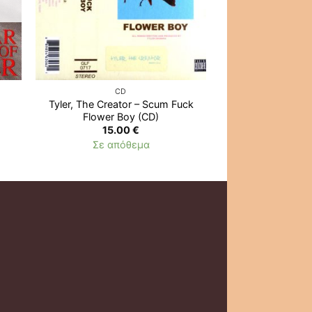
CD
CD
Tyler, The Creator ‎– Scum Fuck
Tyler, The Creato
Flower Boy (CD)
(CD
15.00
€
12.0
Σε απόθεμα
Εξαντλ