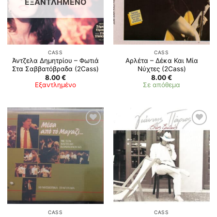
ΕΞΑΝΤΛΗΜΈΝΟ
CASS
CASS
Άντζελα Δημητρίου – Φωτιά
Αρλέτα – Δέκα Και Μία
Στα Σαββατόβραδα (2Cass)
Νύχτες (2Cass)
8.00
€
8.00
€
Εξαντλημένο
Σε απόθεμα
CASS
CASS