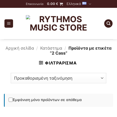
Skip
0.00
€
Ελληνικά
Επικοινωνία
to
content
Αρχική σελίδα
/
Κατάστημα
/
Προϊόντα με ετικέτα
“2 Cass”
ΦΙΛΤΡΆΡΙΣΜΑ
Εμφάνιση μόνο προϊόντων σε απόθεμα