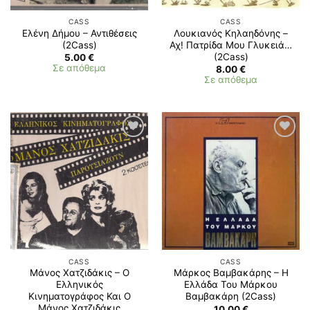
CASS
CASS
Ελένη Δήμου – Αντιθέσεις
Λουκιανός Κηλαηδόνης –
(2Cass)
Αχ! Πατρίδα Μου Γλυκειά…
(2Cass)
5.00
€
Σε απόθεμα
8.00
€
Σε απόθεμα
CASS
CASS
Μάνος Χατζιδάκις – Ο
Μάρκος Βαμβακάρης – Η
Ελληνικός
Ελλάδα Του Μάρκου
Κινηματογράφος Και Ο
Βαμβακάρη (2Cass)
Μάνος Χατζιδάκις
10.00
€