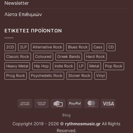
Newsletter
Λίστα Επιθυμιών
ΕΤΙΚΈΤΕΣ ΠΡΟΪΌΝΤΩΝ
2CD
2LP
Alternative Rock
Blues Rock
Cass
CD
Classic Rock
Coloured
Greek Bands
Hard Rock
Heavy Metal
Hip Hop
Indie Rock
LP
Metal
Pop Rock
Prog Rock
Psychedelic Rock
Stoner Rock
Vinyl
Cash
Cash
Credit
PayPal
MasterCard
Visa
On
on
Card
Blog
Delivery
Pickup
Copyright 2019 - 2026 ©
rythmosmusic.gr
All Rights
Reserved.