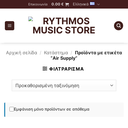
Skip
0.00
€
Ελληνικά
Επικοινωνία
to
content
Αρχική σελίδα
/
Κατάστημα
/
Προϊόντα με ετικέτα
“Air Supply”
ΦΙΛΤΡΆΡΙΣΜΑ
Εμφάνιση μόνο προϊόντων σε απόθεμα