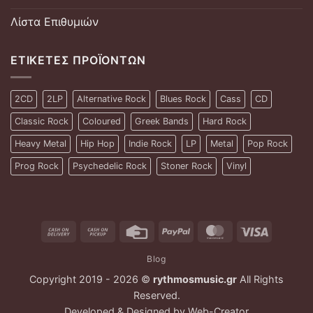
Λίστα Επιθυμιών
ΕΤΙΚΈΤΕΣ ΠΡΟΪΌΝΤΩΝ
2CD
2LP
Alternative Rock
Blues Rock
Cass
CD
Classic Rock
Coloured
Greek Bands
Hard Rock
Heavy Metal
Hip Hop
Indie Rock
LP
Metal
Pop Rock
Prog Rock
Psychedelic Rock
Stoner Rock
Vinyl
Cash
Cash
Credit
PayPal
MasterCard
Visa
On
on
Card
Blog
Delivery
Pickup
Copyright 2019 - 2026 ©
rythmosmusic.gr
All Rights
Reserved.
Developed & Designed by
Web-Creator