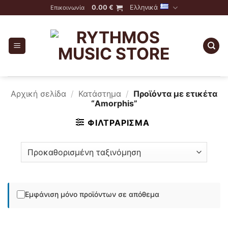
Skip
0.00
€
Ελληνικά
Επικοινωνία
to
content
Αρχική σελίδα
/
Κατάστημα
/
Προϊόντα με ετικέτα
“Amorphis”
ΦΙΛΤΡΆΡΙΣΜΑ
Εμφάνιση μόνο προϊόντων σε απόθεμα