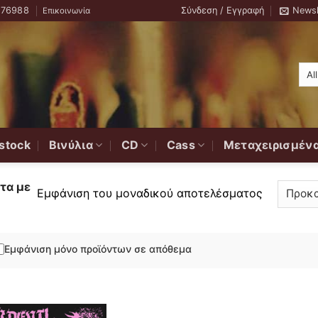
776988
Σύνδεση / Εγγραφή
Newsl
Επικοινωνία
stock
Βινύλια
CD
Cass
Μεταχειρισμέν
τα με
Εμφάνιση του μοναδικού αποτελέσματος
Εμφάνιση μόνο προϊόντων σε απόθεμα