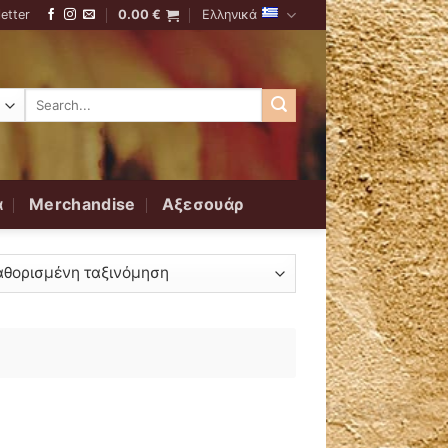
etter
0.00
€
Ελληνικά
Αναζήτηση
για:
α
Merchandise
Αξεσουάρ