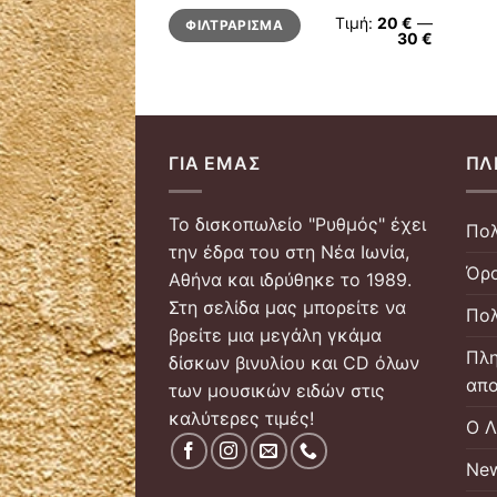
Ελάχιστη
Μέγιστη
Τιμή:
20 €
—
ΦΙΛΤΡΆΡΙΣΜΑ
τιμή
τιμή
30 €
ΓΙΑ ΕΜΆΣ
ΠΛ
Το δισκοπωλείο "Ρυθμός" έχει
Πολ
την έδρα του στη Νέα Ιωνία,
Όρο
Αθήνα και ιδρύθηκε το 1989.
Στη σελίδα μας μπορείτε να
Πολ
βρείτε μια μεγάλη γκάμα
Πλη
δίσκων βινυλίου και CD όλων
απο
των μουσικών ειδών στις
καλύτερες τιμές!
Ο Λ
New