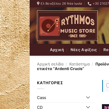
Skip
Ελ Βενιζέλου 26 Νέα Ιωνία
+30 2102
to
content
Αρχική
Νέες Αφίξεις
Re
Αρχική σελίδα
/
Κατάστημα
/
Προϊόν
ετικέτα “Ardenti Crucis”
ΚΑΤΗΓΟΡΊΕΣ
Cass
CD