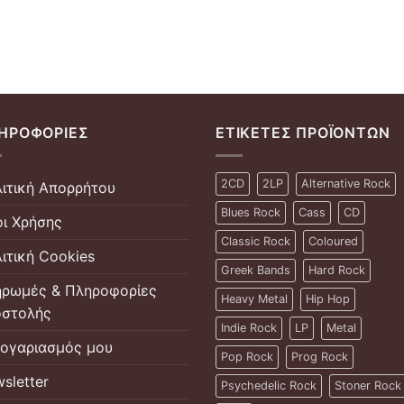
ΗΡΟΦΟΡΊΕΣ
ΕΤΙΚΈΤΕΣ ΠΡΟΪΌΝΤΩΝ
2CD
2LP
Alternative Rock
ιτική Απορρήτου
Blues Rock
Cass
CD
ι Χρήσης
Classic Rock
Coloured
ιτική Cookies
Greek Bands
Hard Rock
ρωμές & Πληροφορίες
Heavy Metal
Hip Hop
στολής
Indie Rock
LP
Metal
ογαριασμός μου
Pop Rock
Prog Rock
sletter
Psychedelic Rock
Stoner Rock