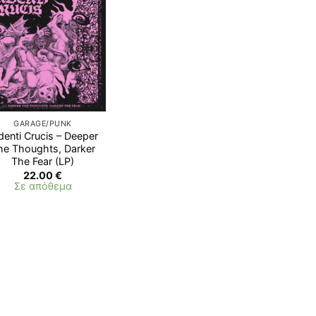
Προσθήκη
στη λίστα
επιθυμιών
GARAGE/PUNK
denti Crucis – Deeper
he Thoughts, Darker
Τhe Fear (LP)
22.00
€
Σε απόθεμα