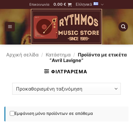
Skip
0.00
€
Ελληνικά
Επικοινωνία
to
content
Αρχική σελίδα
/
Κατάστημα
/
Προϊόντα με ετικέτα
“Avril Lavigne”
ΦΙΛΤΡΆΡΙΣΜΑ
Εμφάνιση μόνο προϊόντων σε απόθεμα