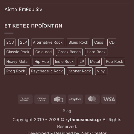
Λίστα Επιθυμιών
ΕΤΙΚΈΤΕΣ ΠΡΟΪΌΝΤΩΝ
2CD
2LP
Alternative Rock
Blues Rock
Cass
CD
Classic Rock
Coloured
Greek Bands
Hard Rock
Heavy Metal
Hip Hop
Indie Rock
LP
Metal
Pop Rock
Prog Rock
Psychedelic Rock
Stoner Rock
Vinyl
Cash
Cash
Credit
PayPal
MasterCard
Visa
On
on
Card
Blog
Delivery
Pickup
Copyright 2019 - 2026 ©
rythmosmusic.gr
All Rights
Reserved.
Developed & Designed by
Web-Creator