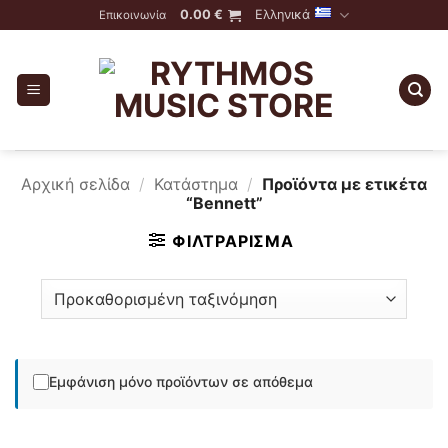
Skip
0.00
€
Ελληνικά
Επικοινωνία
to
content
Αρχική σελίδα
/
Κατάστημα
/
Προϊόντα με ετικέτα
“Bennett”
ΦΙΛΤΡΆΡΙΣΜΑ
Εμφάνιση μόνο προϊόντων σε απόθεμα