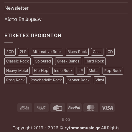
Newsletter
Λίστα Επιθυμιών
ΕΤΙΚΈΤΕΣ ΠΡΟΪΌΝΤΩΝ
2CD
2LP
Alternative Rock
Blues Rock
Cass
CD
Classic Rock
Coloured
Greek Bands
Hard Rock
Heavy Metal
Hip Hop
Indie Rock
LP
Metal
Pop Rock
Prog Rock
Psychedelic Rock
Stoner Rock
Vinyl
Cash
Cash
Credit
PayPal
MasterCard
Visa
On
on
Card
Blog
Delivery
Pickup
Copyright 2019 - 2026 ©
rythmosmusic.gr
All Rights