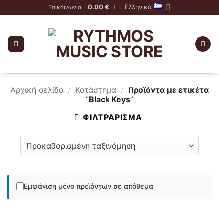
Skip
0.00
€
Ελληνικά
Επικοινωνία
to
content
Αρχική σελίδα
/
Κατάστημα
/
Προϊόντα με ετικέτα
“Black Keys”
ΦΙΛΤΡΆΡΙΣΜΑ
Εμφάνιση μόνο προϊόντων σε απόθεμα