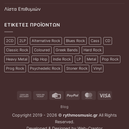
Λίστα Επιθυμιών
ΕΤΙΚΈΤΕΣ ΠΡΟΪΌΝΤΩΝ
2CD
2LP
Alternative Rock
Blues Rock
Cass
CD
Classic Rock
Coloured
Greek Bands
Hard Rock
Heavy Metal
Hip Hop
Indie Rock
LP
Metal
Pop Rock
Prog Rock
Psychedelic Rock
Stoner Rock
Vinyl
Cash
Cash
Credit
PayPal
MasterCard
Visa
On
on
Card
Blog
Delivery
Pickup
Copyright 2019 - 2026 ©
rythmosmusic.gr
All Rights
Reserved.
Developed & Designed by
Web-Creator