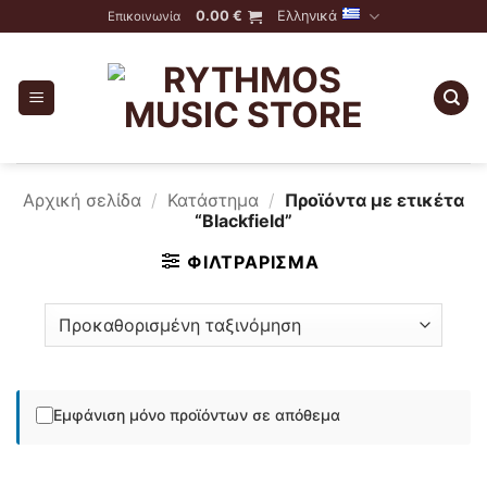
Skip
0.00
€
Ελληνικά
Επικοινωνία
to
content
Αρχική σελίδα
/
Κατάστημα
/
Προϊόντα με ετικέτα
“Blackfield”
ΦΙΛΤΡΆΡΙΣΜΑ
Εμφάνιση μόνο προϊόντων σε απόθεμα