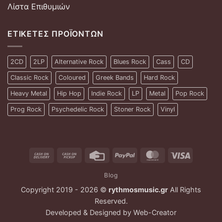
Λίστα Επιθυμιών
ΕΤΙΚΈΤΕΣ ΠΡΟΪΌΝΤΩΝ
2CD
2LP
Alternative Rock
Blues Rock
Cass
CD
Classic Rock
Coloured
Greek Bands
Hard Rock
Heavy Metal
Hip Hop
Indie Rock
LP
Metal
Pop Rock
Prog Rock
Psychedelic Rock
Stoner Rock
Vinyl
Cash
Cash
Credit
PayPal
MasterCard
Visa
On
on
Card
Blog
Delivery
Pickup
Copyright 2019 - 2026 ©
rythmosmusic.gr
All Rights
Reserved.
Developed & Designed by
Web-Creator