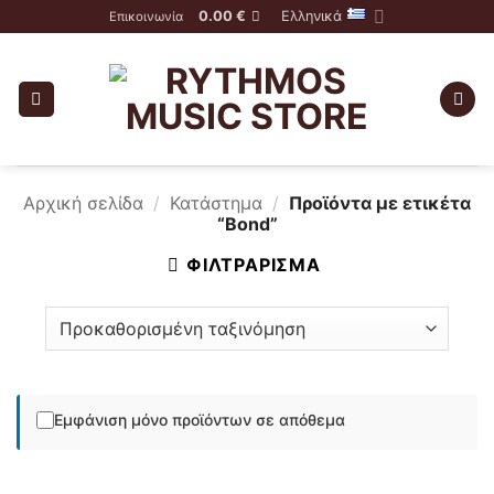
Skip
0.00
€
Ελληνικά
Επικοινωνία
to
content
Αρχική σελίδα
/
Κατάστημα
/
Προϊόντα με ετικέτα
“Bond”
ΦΙΛΤΡΆΡΙΣΜΑ
Εμφάνιση μόνο προϊόντων σε απόθεμα