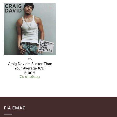
Προσθήκη
στη λίστα
επιθυμιών
CD
Craig David – Slicker Than
Your Average (CD)
5.00
€
Σε απόθεμα
ΓΙΑ ΕΜΆΣ