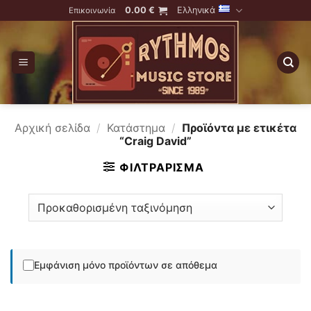
Skip
0.00
€
Ελληνικά
Επικοινωνία
to
content
Αρχική σελίδα
/
Κατάστημα
/
Προϊόντα με ετικέτα
“Craig David”
ΦΙΛΤΡΆΡΙΣΜΑ
Εμφάνιση μόνο προϊόντων σε απόθεμα