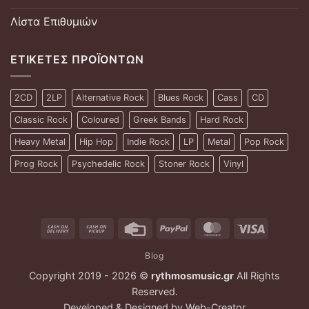
Λίστα Επιθυμιών
ΕΤΙΚΈΤΕΣ ΠΡΟΪΌΝΤΩΝ
2CD
2LP
Alternative Rock
Blues Rock
Cass
CD
Classic Rock
Coloured
Greek Bands
Hard Rock
Heavy Metal
Hip Hop
Indie Rock
LP
Metal
Pop Rock
Prog Rock
Psychedelic Rock
Stoner Rock
Vinyl
Cash
Cash
Credit
PayPal
MasterCard
Visa
On
on
Card
Blog
Delivery
Pickup
Copyright 2019 - 2026 ©
rythmosmusic.gr
All Rights
Reserved.
Developed & Designed by
Web-Creator