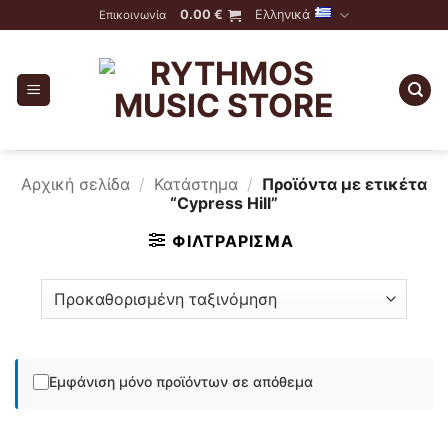
Skip
0.00
€
Ελληνικά
Επικοινωνία
to
content
Αρχική σελίδα
/
Κατάστημα
/
Προϊόντα με ετικέτα
“Cypress Hill”
ΦΙΛΤΡΆΡΙΣΜΑ
Εμφάνιση μόνο προϊόντων σε απόθεμα