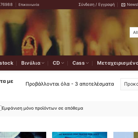
776988
Σύνδεση / Εγγραφή
Newsl
Επικοινωνία
stock
Βινύλια
CD
Cass
Μεταχειρισμέν
τα με
Προβάλλονται όλα - 3 αποτελέσματα
Εμφάνιση μόνο προϊόντων σε απόθεμα