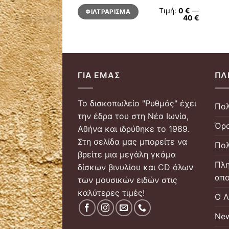
Ελάχιστη
Μέγιστη
Τιμή:
0 €
—
ΦΙΛΤΡΆΡΙΣΜΑ
τιμή
τιμή
40 €
ΓΙΑ ΕΜΆΣ
ΠΛ
Το δισκοπωλείο "Ρυθμός" έχει
Πολ
την έδρα του στη Νέα Ιωνία,
Όρο
Αθήνα και ιδρύθηκε το 1989.
Στη σελίδα μας μπορείτε να
Πολ
βρείτε μια μεγάλη γκάμα
Πλη
δίσκων βινυλίου και CD όλων
απο
των μουσικών ειδών στις
καλύτερες τιμές!
Ο Λ
New