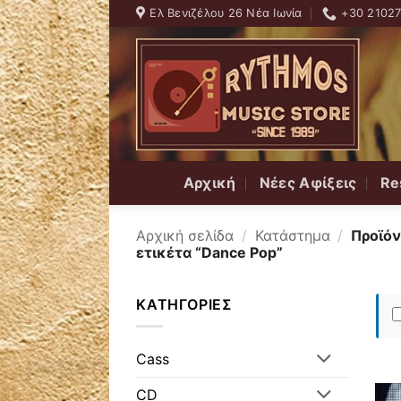
Skip
Ελ Βενιζέλου 26 Νέα Ιωνία
+30 2102
to
content
Αρχική
Νέες Αφίξεις
Re
Αρχική σελίδα
/
Κατάστημα
/
Προϊόν
ετικέτα “Dance Pop”
ΚΑΤΗΓΟΡΊΕΣ
Cass
CD