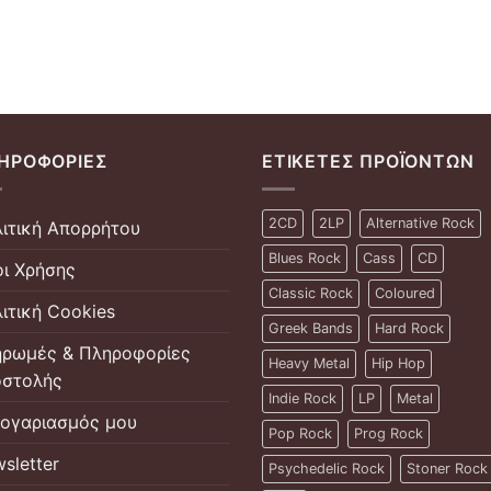
ΗΡΟΦΟΡΊΕΣ
ΕΤΙΚΈΤΕΣ ΠΡΟΪΌΝΤΩΝ
2CD
2LP
Alternative Rock
ιτική Απορρήτου
Blues Rock
Cass
CD
ι Χρήσης
Classic Rock
Coloured
ιτική Cookies
Greek Bands
Hard Rock
ρωμές & Πληροφορίες
Heavy Metal
Hip Hop
στολής
Indie Rock
LP
Metal
ογαριασμός μου
Pop Rock
Prog Rock
sletter
Psychedelic Rock
Stoner Rock