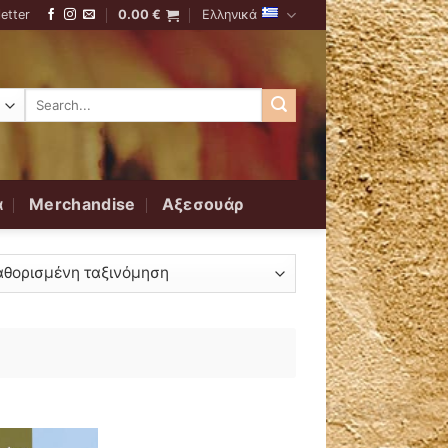
etter
0.00
€
Ελληνικά
Αναζήτηση
για:
α
Merchandise
Αξεσουάρ