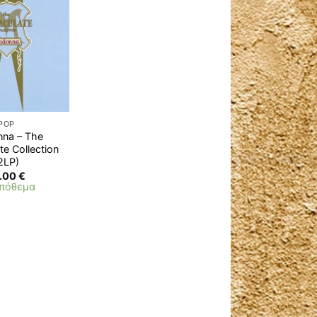
Προσθήκη
στη λίστα
επιθυμιών
POP
na – The
e Collection
2LP)
.00
€
απόθεμα