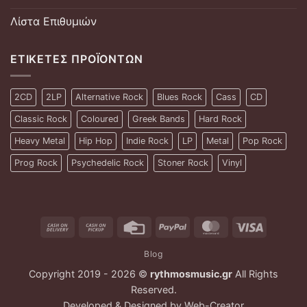
Λίστα Επιθυμιών
ΕΤΙΚΈΤΕΣ ΠΡΟΪΌΝΤΩΝ
2CD
2LP
Alternative Rock
Blues Rock
Cass
CD
Classic Rock
Coloured
Greek Bands
Hard Rock
Heavy Metal
Hip Hop
Indie Rock
LP
Metal
Pop Rock
Prog Rock
Psychedelic Rock
Stoner Rock
Vinyl
Cash
Cash
Credit
PayPal
MasterCard
Visa
On
on
Card
Blog
Delivery
Pickup
Copyright 2019 - 2026 ©
rythmosmusic.gr
All Rights
Reserved.
Developed & Designed by
Web-Creator