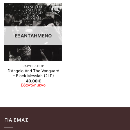
Προσθήκη
στη λίστα
επιθυμιών
ΕΞΑΝΤΛΗΜΈΝΟ
RAP/HIP-HOP
D’Angelo And The Vanguard
– Black Messiah (2LP)
40.00
€
Εξαντλημένο
ΓΙΑ ΕΜΆΣ