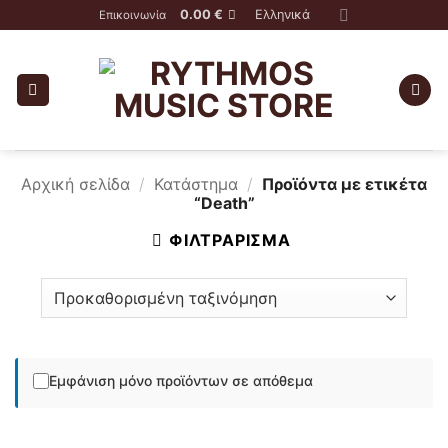
Skip
0.00
€
Ελληνικά
Επικοινωνία
to
content
Αρχική σελίδα
/
Κατάστημα
/
Προϊόντα με ετικέτα
“Death”
ΦΙΛΤΡΆΡΙΣΜΑ
Εμφάνιση μόνο προϊόντων σε απόθεμα