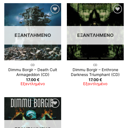
Προσθήκη
Προσθήκη
στη λίστα
στη λίστα
επιθυμιών
επιθυμιών
ΕΞΑΝΤΛΗΜΈΝΟ
ΕΞΑΝΤΛΗΜΈΝΟ
CD
CD
Dimmu Borgir – Death Cult
Dimmu Borgir – Enthrone
Armageddon (CD)
Darkness Triumphant (CD)
17.00
€
17.00
€
Εξαντλημένο
Εξαντλημένο
Προσθήκη
στη λίστα
επιθυμιών