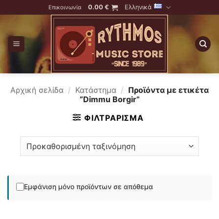
Skip
0.00
€
Ελληνικά
Επικοινωνία
to
content
Αρχική σελίδα
/
Κατάστημα
/
Προϊόντα με ετικέτα
“Dimmu Borgir”
ΦΙΛΤΡΆΡΙΣΜΑ
Εμφάνιση μόνο προϊόντων σε απόθεμα