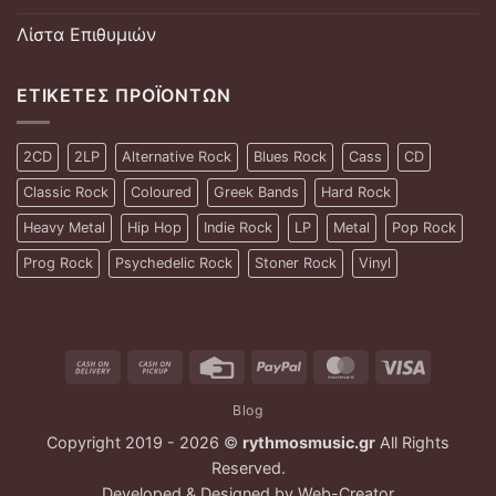
Λίστα Επιθυμιών
ΕΤΙΚΈΤΕΣ ΠΡΟΪΌΝΤΩΝ
2CD
2LP
Alternative Rock
Blues Rock
Cass
CD
Classic Rock
Coloured
Greek Bands
Hard Rock
Heavy Metal
Hip Hop
Indie Rock
LP
Metal
Pop Rock
Prog Rock
Psychedelic Rock
Stoner Rock
Vinyl
Cash
Cash
Credit
PayPal
MasterCard
Visa
On
on
Card
Blog
Delivery
Pickup
Copyright 2019 - 2026 ©
rythmosmusic.gr
All Rights
Reserved.
Developed & Designed by
Web-Creator