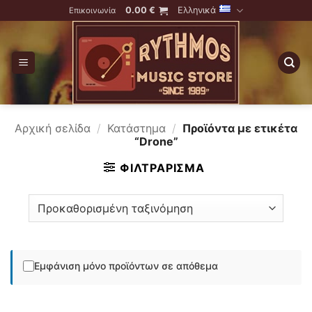
Skip
0.00
€
Ελληνικά
Επικοινωνία
to
content
Αρχική σελίδα
/
Κατάστημα
/
Προϊόντα με ετικέτα
“Drone”
ΦΙΛΤΡΆΡΙΣΜΑ
Εμφάνιση μόνο προϊόντων σε απόθεμα