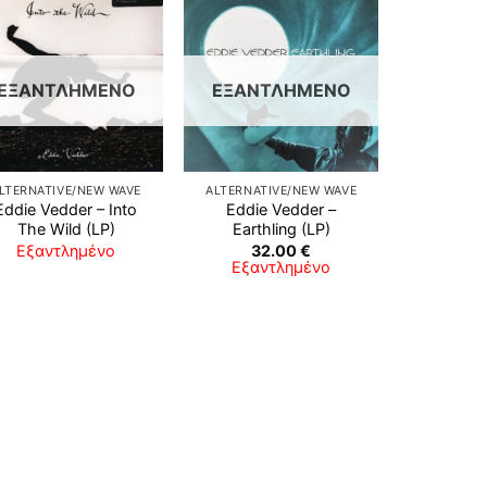
Προσθήκη
Προσθήκη
στη λίστα
στη λίστα
επιθυμιών
επιθυμιών
ΕΞΑΝΤΛΗΜΈΝΟ
ΕΞΑΝΤΛΗΜΈΝΟ
LTERNATIVE/NEW WAVE
ALTERNATIVE/NEW WAVE
Eddie Vedder – Into
Eddie Vedder –
The Wild (LP)
Earthling (LP)
Εξαντλημένο
32.00
€
Εξαντλημένο