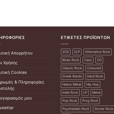
ΗΡΟΦΟΡΊΕΣ
ΕΤΙΚΈΤΕΣ ΠΡΟΪΌΝΤΩΝ
2CD
2LP
Alternative Rock
ιτική Απορρήτου
Blues Rock
Cass
CD
ι Χρήσης
Classic Rock
Coloured
ιτική Cookies
Greek Bands
Hard Rock
ρωμές & Πληροφορίες
Heavy Metal
Hip Hop
στολής
Indie Rock
LP
Metal
ογαριασμός μου
Pop Rock
Prog Rock
sletter
Psychedelic Rock
Stoner Rock