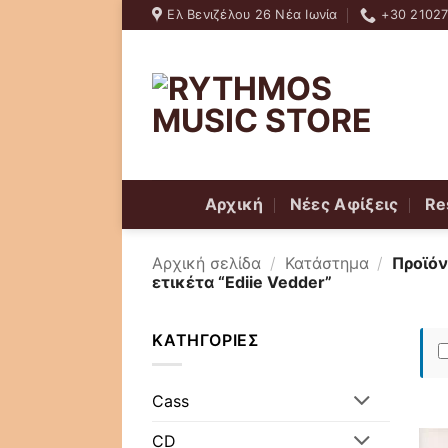
Skip
Ελ Βενιζέλου 26 Νέα Ιωνία
+30 2102
to
content
Αρχική
Νέες Αφίξεις
Re
Αρχική σελίδα
/
Κατάστημα
/
Προϊόν
ετικέτα “Ediie Vedder”
ΚΑΤΗΓΟΡΊΕΣ
Cass
CD