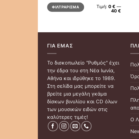
Ελάχιστη
Μέγιστη
Τιμή:
0 €
—
ΦΙΛΤΡΆΡΙΣΜΑ
τιμή
τιμή
40 €
ΓΙΑ ΕΜΆΣ
ΠΛ
Το δισκοπωλείο "Ρυθμός" έχει
Πολ
την έδρα του στη Νέα Ιωνία,
Όρο
Αθήνα και ιδρύθηκε το 1989.
Στη σελίδα μας μπορείτε να
Πολ
βρείτε μια μεγάλη γκάμα
Πλη
δίσκων βινυλίου και CD όλων
απο
των μουσικών ειδών στις
καλύτερες τιμές!
Ο Λ
New