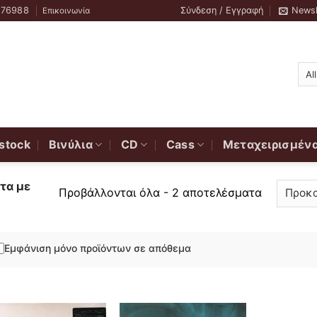
776988
Σύνδεση / Εγγραφή
Newsl
Επικοινωνία
stock
Βινύλια
CD
Cass
Μεταχειρισμέν
τα με
Προβάλλονται όλα - 2 αποτελέσματα
Εμφάνιση μόνο προϊόντων σε απόθεμα