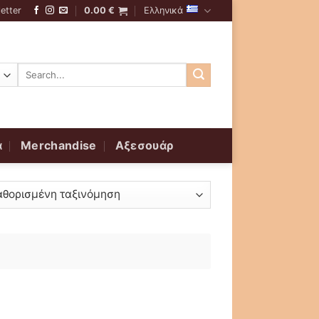
etter
0.00
€
Ελληνικά
Αναζήτηση
για:
α
Merchandise
Αξεσουάρ