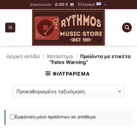
Skip
0.00
€
Ελληνικά
Επικοινωνία
to
content
Αρχική σελίδα
/
Κατάστημα
/
Προϊόντα με ετικέτα
“Fates Warning”
ΦΙΛΤΡΆΡΙΣΜΑ
Εμφάνιση μόνο προϊόντων σε απόθεμα