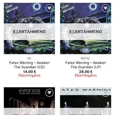
Προσθήκη
Προσθήκη
στη λίστα
στη λίστα
επιθυμιών
επιθυμιών
ΕΞΑΝΤΛΗΜΈΝΟ
ΕΞΑΝΤΛΗΜΈΝΟ
CD
METAL
Fates Warning – Awaken
Fates Warning – Awaken
The Guardian (CD)
The Guardian (LP)
14.00
€
28.00
€
Εξαντλημένο
Εξαντλημένο
Προσθήκη
Προσθήκη
στη λίστα
στη λίστα
επιθυμιών
επιθυμιών