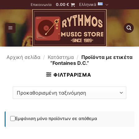
Skip
0.00
€
Ελληνικά
Επικοινωνία
to
content
Αρχική σελίδα
/
Κατάστημα
/
Προϊόντα με ετικέτα
“Fontaines D.C.”
ΦΙΛΤΡΆΡΙΣΜΑ
Εμφάνιση μόνο προϊόντων σε απόθεμα