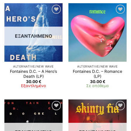
Προσθήκη
Προσθήκη
στη λίστα
στη λίστα
επιθυμιών
επιθυμιών
ΕΞΑΝΤΛΗΜΈΝΟ
ALTERNATIVE/NEW WAVE
ALTERNATIVE/NEW WAVE
Fontaines D.C. ‎– A Hero’s
Fontaines D.C. – Romance
Death (LP)
(LP)
30.00
€
30.00
€
Εξαντλημένο
Σε απόθεμα
Προσθήκη
Προσθήκη
στη λίστα
στη λίστα
επιθυμιών
επιθυμιών