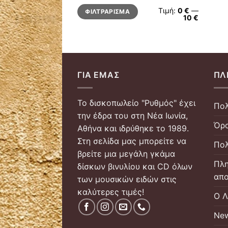
Ελάχιστη
Μέγιστη
Τιμή:
0 €
—
ΦΙΛΤΡΆΡΙΣΜΑ
τιμή
τιμή
10 €
ΓΙΑ ΕΜΆΣ
ΠΛ
Το δισκοπωλείο "Ρυθμός" έχει
Πολ
την έδρα του στη Νέα Ιωνία,
Όρο
Αθήνα και ιδρύθηκε το 1989.
Στη σελίδα μας μπορείτε να
Πολ
βρείτε μια μεγάλη γκάμα
Πλη
δίσκων βινυλίου και CD όλων
απο
των μουσικών ειδών στις
καλύτερες τιμές!
Ο Λ
New