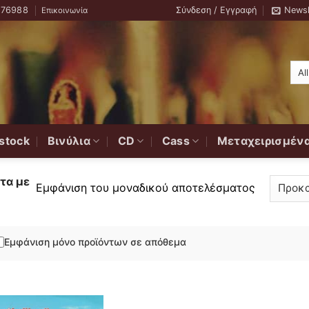
776988
Σύνδεση / Εγγραφή
Newsl
Επικοινωνία
stock
Βινύλια
CD
Cass
Μεταχειρισμέν
τα με
Εμφάνιση του μοναδικού αποτελέσματος
Εμφάνιση μόνο προϊόντων σε απόθεμα