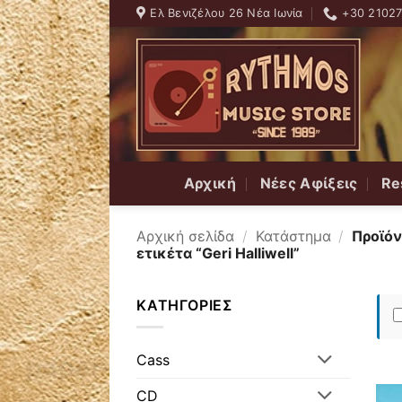
Skip
Ελ Βενιζέλου 26 Νέα Ιωνία
+30 2102
to
content
Αρχική
Νέες Αφίξεις
Re
Αρχική σελίδα
/
Κατάστημα
/
Προϊόν
ετικέτα “Geri Halliwell”
ΚΑΤΗΓΟΡΊΕΣ
Cass
CD