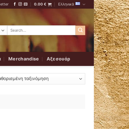
etter
0.00
€
Ελληνικά
Αναζήτηση
για:
α
Merchandise
Αξεσουάρ