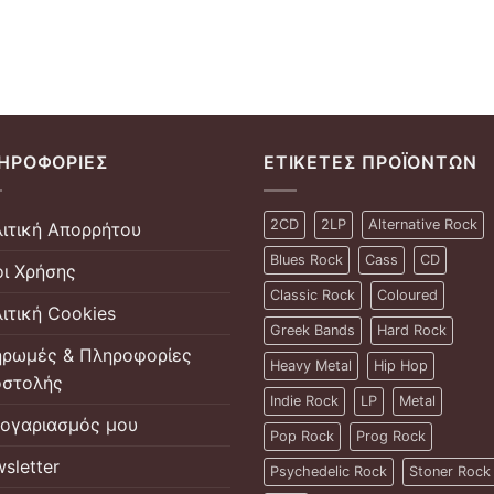
ΗΡΟΦΟΡΊΕΣ
ΕΤΙΚΈΤΕΣ ΠΡΟΪΌΝΤΩΝ
2CD
2LP
Alternative Rock
ιτική Απορρήτου
Blues Rock
Cass
CD
ι Χρήσης
Classic Rock
Coloured
ιτική Cookies
Greek Bands
Hard Rock
ρωμές & Πληροφορίες
Heavy Metal
Hip Hop
στολής
Indie Rock
LP
Metal
ογαριασμός μου
Pop Rock
Prog Rock
sletter
Psychedelic Rock
Stoner Rock