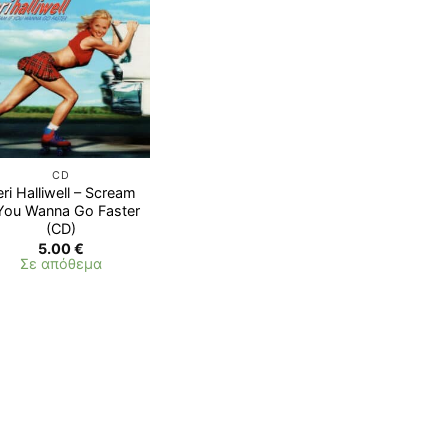
Προσθήκη
στη λίστα
επιθυμιών
CD
ri Halliwell – Scream
 You Wanna Go Faster
(CD)
5.00
€
Σε απόθεμα