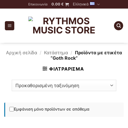
Skip
0.00
€
Ελληνικά
Επικοινωνία
to
content
Αρχική σελίδα
/
Κατάστημα
/
Προϊόντα με ετικέτα
“Goth Rock”
ΦΙΛΤΡΆΡΙΣΜΑ
Εμφάνιση μόνο προϊόντων σε απόθεμα