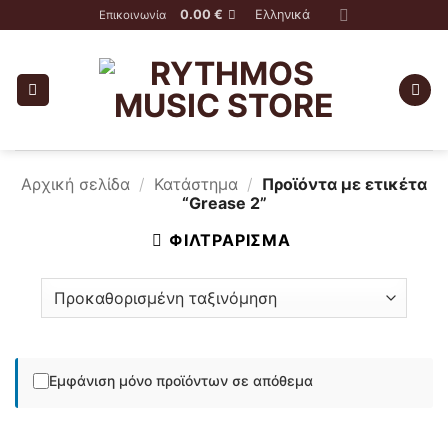
Skip
0.00
€
Ελληνικά
Επικοινωνία
to
content
Αρχική σελίδα
/
Κατάστημα
/
Προϊόντα με ετικέτα
“Grease 2”
ΦΙΛΤΡΆΡΙΣΜΑ
Εμφάνιση μόνο προϊόντων σε απόθεμα