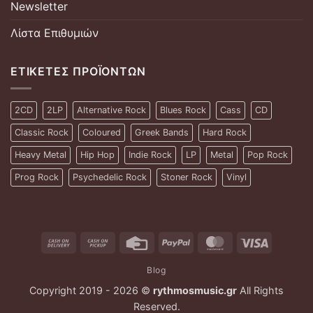
Newsletter
Λίστα Επιθυμιών
ΕΤΙΚΈΤΕΣ ΠΡΟΪΌΝΤΩΝ
2CD
2LP
Alternative Rock
Blues Rock
Cass
CD
Classic Rock
Coloured
Greek Bands
Hard Rock
Heavy Metal
Hip Hop
Indie Rock
LP
Metal
Pop Rock
Prog Rock
Psychedelic Rock
Stoner Rock
Vinyl
Cash
Cash
Credit
PayPal
MasterCard
Visa
On
on
Card
Blog
Delivery
Pickup
Copyright 2019 - 2026 ©
rythmosmusic.gr
All Rights
Reserved.