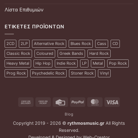
Λίστα Επιθυμιών
ΕΤΙΚΈΤΕΣ ΠΡΟΪΌΝΤΩΝ
2CD
2LP
Alternative Rock
Blues Rock
Cass
CD
Classic Rock
Coloured
Greek Bands
Hard Rock
Heavy Metal
Hip Hop
Indie Rock
LP
Metal
Pop Rock
Prog Rock
Psychedelic Rock
Stoner Rock
Vinyl
Cash
Cash
Credit
PayPal
MasterCard
Visa
On
on
Card
Blog
Delivery
Pickup
Copyright 2019 - 2026 ©
rythmosmusic.gr
All Rights
Reserved.
Developed & Designed by
Web-Creator