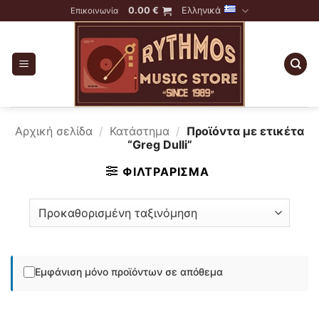
Skip
0.00
€
Ελληνικά
Επικοινωνία
to
content
Αρχική σελίδα
/
Κατάστημα
/
Προϊόντα με ετικέτα
“Greg Dulli”
ΦΙΛΤΡΆΡΙΣΜΑ
Εμφάνιση μόνο προϊόντων σε απόθεμα