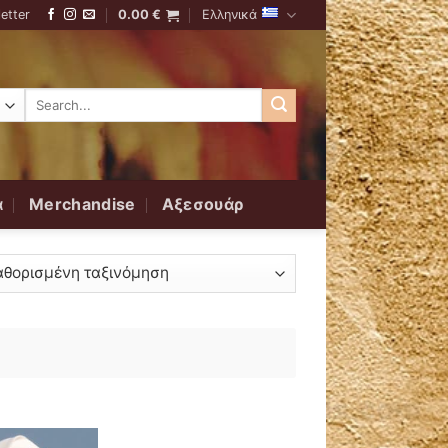
etter
0.00
€
Ελληνικά
Αναζήτηση
για:
α
Merchandise
Αξεσουάρ