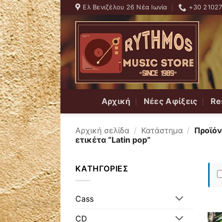
Skip
Ελ Βενιζέλου 26 Νέα Ιωνία
+30 2102
to
content
Αρχική
Νέες Αφίξεις
Re
Αρχική σελίδα
/
Κατάστημα
/
Προϊόν
ετικέτα “Latin pop”
ΚΑΤΗΓΟΡΊΕΣ
Cass
CD