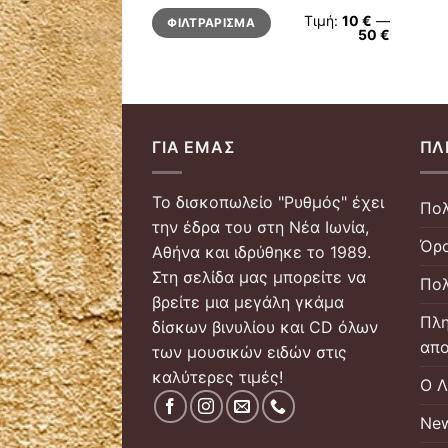
Ελάχιστη
Μέγιστη
Τιμή:
10 €
—
ΦΙΛΤΡΆΡΙΣΜΑ
τιμή
τιμή
50 €
ΓΙΑ ΕΜΆΣ
ΠΛ
Το δισκοπωλείο "Ρυθμός" έχει
Πολ
την έδρα του στη Νέα Ιωνία,
Όρο
Αθήνα και ιδρύθηκε το 1989.
Στη σελίδα μας μπορείτε να
Πολ
βρείτε μια μεγάλη γκάμα
Πλη
δίσκων βινυλίου και CD όλων
απο
των μουσικών ειδών στις
καλύτερες τιμές!
Ο Λ
New