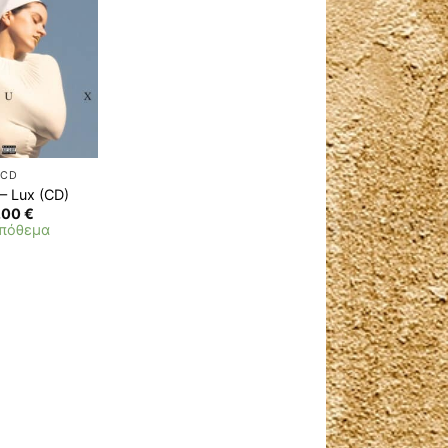
Προσθήκη
στη λίστα
επιθυμιών
CD
 – Lux (CD)
.00
€
απόθεμα