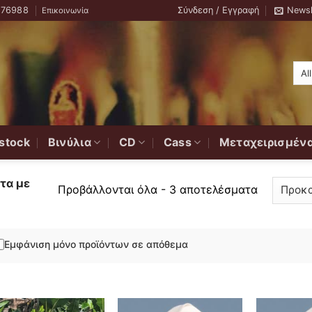
776988
Σύνδεση / Εγγραφή
Newsl
Επικοινωνία
stock
Βινύλια
CD
Cass
Μεταχειρισμέν
τα με
Προβάλλονται όλα - 3 αποτελέσματα
Εμφάνιση μόνο προϊόντων σε απόθεμα