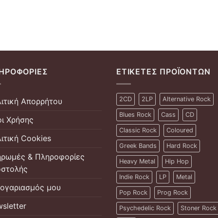
ΗΡΟΦΟΡΊΕΣ
ΕΤΙΚΈΤΕΣ ΠΡΟΪΌΝΤΩΝ
2CD
2LP
Alternative Rock
ιτική Απορρήτου
Blues Rock
Cass
CD
ι Χρήσης
Classic Rock
Coloured
ιτική Cookies
Greek Bands
Hard Rock
ρωμές & Πληροφορίες
Heavy Metal
Hip Hop
στολής
Indie Rock
LP
Metal
ογαριασμός μου
Pop Rock
Prog Rock
sletter
Psychedelic Rock
Stoner Rock