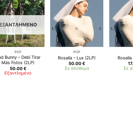
Προσθήκη
Προσθήκη
στη λίστα
στη λίστα
επιθυμιών
επιθυμιών
ΕΞΑΝΤΛΗΜΈΝΟ
POP
POP
d Bunny – Debí Tirar
Rosalía – Lux (2LP)
Rosalía
Más Fotos (2LP)
50.00
€
17
Σε απόθεμα
Σε 
50.00
€
Εξαντλημένο