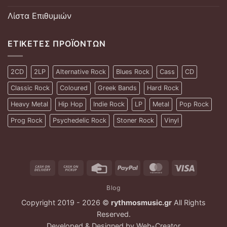
Λίστα Επιθυμιών
ΕΤΙΚΈΤΕΣ ΠΡΟΪΌΝΤΩΝ
2CD
2LP
Alternative Rock
Blues Rock
Cass
CD
Classic Rock
Coloured
Greek Bands
Hard Rock
Heavy Metal
Hip Hop
Indie Rock
LP
Metal
Pop Rock
Prog Rock
Psychedelic Rock
Stoner Rock
Vinyl
Cash
Cash
Credit
PayPal
MasterCard
Visa
On
on
Card
Blog
Delivery
Pickup
Copyright 2019 - 2026 ©
rythmosmusic.gr
All Rights
Reserved.
Developed & Designed by
Web-Creator