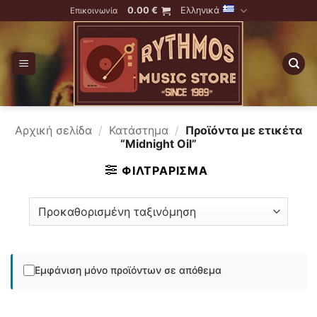
Skip
0.00
€
Ελληνικά
Επικοινωνία
to
content
Αρχική σελίδα
/
Κατάστημα
/
Προϊόντα με ετικέτα
“Midnight Oil”
ΦΙΛΤΡΆΡΙΣΜΑ
Εμφάνιση μόνο προϊόντων σε απόθεμα