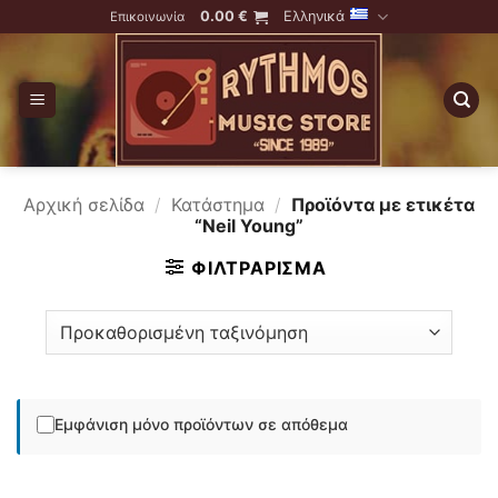
Skip
0.00
€
Ελληνικά
Επικοινωνία
to
content
Αρχική σελίδα
/
Κατάστημα
/
Προϊόντα με ετικέτα
“Neil Young”
ΦΙΛΤΡΆΡΙΣΜΑ
Εμφάνιση μόνο προϊόντων σε απόθεμα