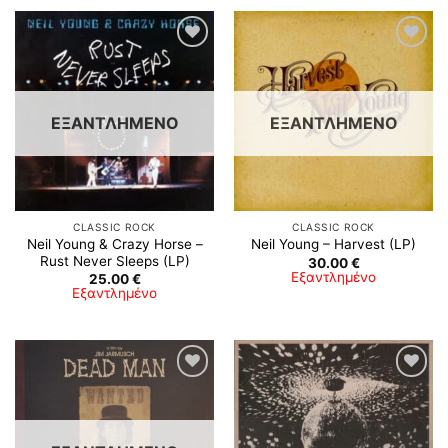
Προσθήκη
Προσθήκη
στη λίστα
στη λίστα
επιθυμιών
επιθυμιών
ΕΞΑΝΤΛΗΜΈΝΟ
ΕΞΑΝΤΛΗΜΈΝΟ
CLASSIC ROCK
CLASSIC ROCK
Neil Young & Crazy Horse –
Neil Young – Harvest (LP)
Rust Never Sleeps (LP)
30.00
€
Εξαντλημένο
25.00
€
Εξαντλημένο
Προσθήκη
Προσθήκη
στη λίστα
στη λίστα
επιθυμιών
επιθυμιών