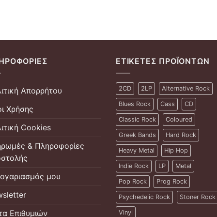
ΗΡΟΦΟΡΊΕΣ
ΕΤΙΚΈΤΕΣ ΠΡΟΪΌΝΤΩΝ
2CD
2LP
Alternative Rock
ιτική Απορρήτου
Blues Rock
Cass
CD
ι Χρήσης
Classic Rock
Coloured
ιτική Cookies
Greek Bands
Hard Rock
ρωμές & Πληροφορίες
Heavy Metal
Hip Hop
στολής
Indie Rock
LP
Metal
ογαριασμός μου
Pop Rock
Prog Rock
sletter
Psychedelic Rock
Stoner Rock
τα Επιθυμιών
Vinyl