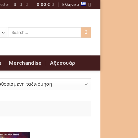
etter
0.00
€
Ελληνικά
Αναζήτηση
για:
α
Merchandise
Αξεσουάρ