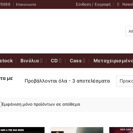
76988
Σύνδεση / Εγγραφή
Newsl
Επικοινωνία
stock
Βινύλια
CD
Cass
Μεταχειρισμέν
τα με
Προβάλλονται όλα - 3 αποτελέσματα
Εμφάνιση μόνο προϊόντων σε απόθεμα