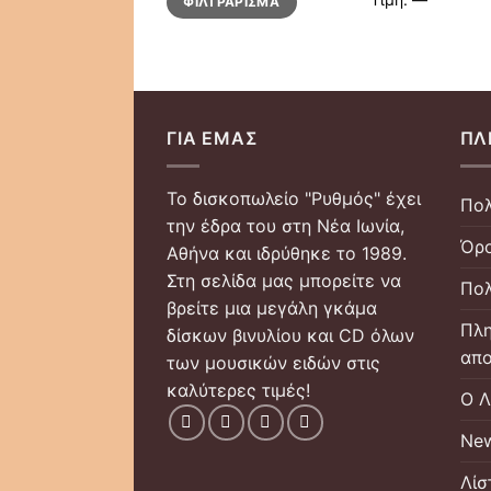
ΦΙΛΤΡΆΡΙΣΜΑ
τιμή
τιμή
ΓΙΑ ΕΜΆΣ
ΠΛ
Το δισκοπωλείο "Ρυθμός" έχει
Πολ
την έδρα του στη Νέα Ιωνία,
Όρο
Αθήνα και ιδρύθηκε το 1989.
Στη σελίδα μας μπορείτε να
Πολ
βρείτε μια μεγάλη γκάμα
Πλη
δίσκων βινυλίου και CD όλων
απο
των μουσικών ειδών στις
καλύτερες τιμές!
Ο Λ
New
Λίσ