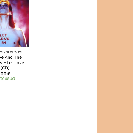
IVE/NEW WAVE
ve And The
s – Let Love
 (CD)
.00
€
απόθεμα