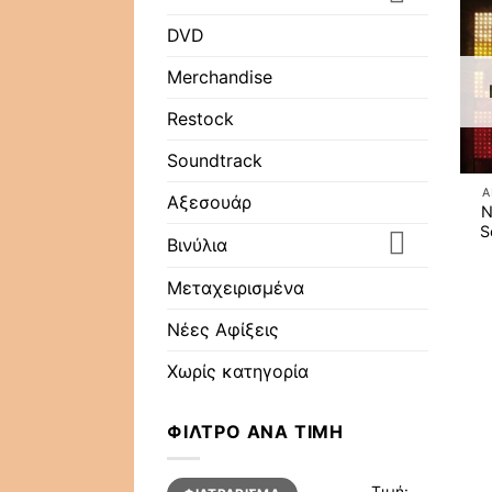
DVD
Merchandise
Restock
Soundtrack
A
Αξεσουάρ
N
S
Βινύλια
Μεταχειρισμένα
Νέες Αφίξεις
Χωρίς κατηγορία
ΦΊΛΤΡΟ ΑΝΆ ΤΙΜΉ
Ελάχιστη
Μέγιστη
Τιμή:
—