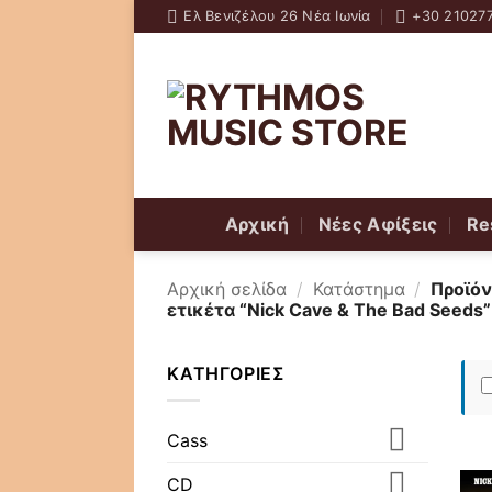
Skip
Ελ Βενιζέλου 26 Νέα Ιωνία
+30 21027
to
content
Αρχική
Νέες Αφίξεις
Re
Αρχική σελίδα
/
Κατάστημα
/
Προϊόν
ετικέτα “Nick Cave & The Bad Seeds”
ΚΑΤΗΓΟΡΊΕΣ
Cass
CD